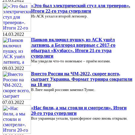
21.03.2022
«Это был электрический стул для тренеров».
Итоги 22-го тура суперлиги
Из АСК уехал и второй легионер.
14.03.2022
Панков включил пушку, из АСК ушёл
латвиец, а Белгород впервые с 2017-го
обыграл «Кузбасс». Итоги 21-го тура
суперлиги
Мы увидели что-то новенькое – приём ногами.
09.03.2022
Вместо России на ЧМ-2022, скорее всего,
сыграет Украина. Формат турнира сократили
на 18 игр
В Лиге наций россиян заменил Тунис.
07.03.2022
«Нас били, а мы стояли и смотрели». Итоги
20-го тура суперлиги
Все украинцы уехали, трансферное окно вновь открыли.