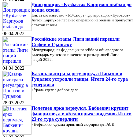
Доигровщик «Кузбасса» Карпухов выбыл до
конца сезона
Как стало известно «БО Спорт», доигровщик «Кузбасса»
Антон Карпухов перенёс операцию на колене и пропустит
остаток сезона.
06.04.2022
Российские этапы Лиги наций перешли
Софии и Гданьску
Международная федерация волейбола обнародовала
календарь мужского и женского розыгрышей Лиги
наций-2022.
04.04.2022
Казань выиграла регулярку, а Папазов и
Гуцалюк устроили танцы. Итоги 24-го тура
суперлиги
«Урал» сделал доброе дело.
28.03.2022
Полетаев ярко вернулся, Бабкевич крушит
фаворитов, а в «Белогорье» эпидемия. Итоги
23-го тура суперлиги
«Нефтяник» сделал приятный сюрприз для АСК.