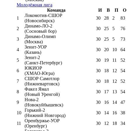
Молодёжная лига
Команда
И
В
П
О
Локомотив-CШОР
1
30
28
2
83
(Новосибирск)
Динамо-ЛО-2
2
30
25
5
76
(Сосновый бор)
Динамо-Олимп
3
30
25
5
73
(Москва)
Зенит-УОР
4
30
20
10
64
(Казань)
Зенит-2
5
30
19
11
52
(Санкт-Петербург)
ЮКИОР
6
30
18
12
54
(ХМАО-Югра)
СШОР Самотлор
7
30
18
12
52
(Нижневартовск)
Факел Ямал
8
30
17
13
54
(Новый Уренгой)
Нова-2
9
30
16
14
47
(Новокуйбышевск)
Горький-2
10
30
14
16
38
(Нижний Новгород)
Оренбуржье-УОР
11
30
12
18
34
(Оренбург)