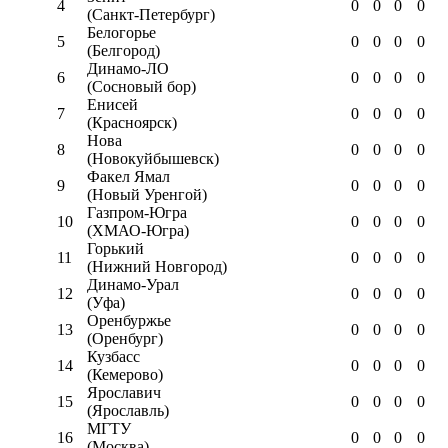
4
0
0
0
0
(Санкт-Петербург)
Белогорье
5
0
0
0
0
(Белгород)
Динамо-ЛО
6
0
0
0
0
(Сосновый бор)
Енисей
7
0
0
0
0
(Красноярск)
Нова
8
0
0
0
0
(Новокуйбышевск)
Факел Ямал
9
0
0
0
0
(Новый Уренгой)
Газпром-Югра
10
0
0
0
0
(ХМАО-Югра)
Горький
11
0
0
0
0
(Нижний Новгород)
Динамо-Урал
12
0
0
0
0
(Уфа)
Оренбуржье
13
0
0
0
0
(Оренбург)
Кузбасс
14
0
0
0
0
(Кемерово)
Ярославич
15
0
0
0
0
(Ярославль)
МГТУ
16
0
0
0
0
(Москва)