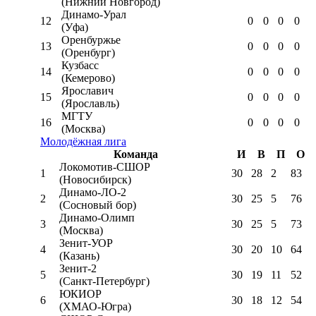
(Нижний Новгород)
Динамо-Урал
12
0
0
0
0
(Уфа)
Оренбуржье
13
0
0
0
0
(Оренбург)
Кузбасс
14
0
0
0
0
(Кемерово)
Ярославич
15
0
0
0
0
(Ярославль)
МГТУ
16
0
0
0
0
(Москва)
Молодёжная лига
Команда
И
В
П
О
Локомотив-CШОР
1
30
28
2
83
(Новосибирск)
Динамо-ЛО-2
2
30
25
5
76
(Сосновый бор)
Динамо-Олимп
3
30
25
5
73
(Москва)
Зенит-УОР
4
30
20
10
64
(Казань)
Зенит-2
5
30
19
11
52
(Санкт-Петербург)
ЮКИОР
6
30
18
12
54
(ХМАО-Югра)