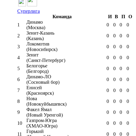
Суперлига
Команда
И
В
П
О
Динамо
1
0
0
0
0
(Москва)
Зенит-Казань
2
0
0
0
0
(Казань)
Локомотив
3
0
0
0
0
(Новосибирск)
Зенит
4
0
0
0
0
(Санкт-Петербург)
Белогорье
5
0
0
0
0
(Белгород)
Динамо-ЛО
6
0
0
0
0
(Сосновый бор)
Енисей
7
0
0
0
0
(Красноярск)
Нова
8
0
0
0
0
(Новокуйбышевск)
Факел Ямал
9
0
0
0
0
(Новый Уренгой)
Газпром-Югра
10
0
0
0
0
(ХМАО-Югра)
Горький
11
0
0
0
0