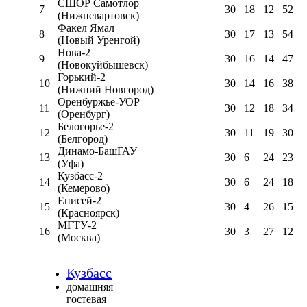
СШОР Самотлор
7
30
18
12
52
(Нижневартовск)
Факел Ямал
8
30
17
13
54
(Новый Уренгой)
Нова-2
9
30
16
14
47
(Новокуйбышевск)
Горький-2
10
30
14
16
38
(Нижний Новгород)
Оренбуржье-УОР
11
30
12
18
34
(Оренбург)
Белогорье-2
12
30
11
19
30
(Белгород)
Динамо-БашГАУ
13
30
6
24
23
(Уфа)
Кузбасс-2
14
30
6
24
18
(Кемерово)
Енисей-2
15
30
4
26
15
(Красноярск)
МГТУ-2
16
30
3
27
12
(Москва)
Кузбасс
домашняя
гостевая