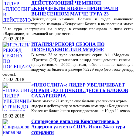
ДЕЙСТВУЮЩИЙ ЧЕМПИОН
«КЕНДЗЕЖИН-КОЗЛЕ» ПРОИГРАЛ В
ВЫНЕСЕННОМ МАТЧЕ ТУРА 23
Действующий чемпион Польши и лидер нынешнего
турнира команда «Кендзежин-Козле» в вынесенном матче
23-го тура «регулярки» на выезде в столице проиграла в пяти сетах
«Варшавии», занимающей второе место.
21.02.2018
ИТАЛИЯ/ РЕКОРД СЕЗОНА ПО
ПОСЕЩАЕМОСТИ В МОДЕНЕ
В матче 23-го тура итальянской серии А1 «Модена» –
«Тренто» (2:3) установлен рекорд посещаемости сезона –
присутствовали 5062 зрителя, обеспечившие кассовую
выручку за билеты в размере 75229 евро (это тоже рекорд
сезона).
21.02.2018
«ПЛЮСЛИГА»: ЛИДЕР УВЕЛИЧИВАЕТ
ОТРЫВ ДО 11 ОЧКОВ. ДЕСЯТЬ БЛОКОВ
САХАРЕВИЧА
После матчей 21-го тура еще больше увеличился отрыв
лидера и действующего чемпиона команды «Кендзежин-
Козле» от ближайшего преследователя – с 10 до 11 очков
19.02.2018
Спиридонов напал на Константинова, а
Андерсон улетел в США. Итоги 24-го тура
суперлиги