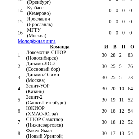
(Оренбург)
Кузбасс
14
0
0
0
0
(Кемерово)
Ярославич
15
0
0
0
0
(Ярославль)
МГТУ
16
0
0
0
0
(Москва)
Молодёжная лига
Команда
И
В
П
О
Локомотив-CШОР
1
30
28
2
83
(Новосибирск)
Динамо-ЛО-2
2
30
25
5
76
(Сосновый бор)
Динамо-Олимп
3
30
25
5
73
(Москва)
Зенит-УОР
4
30
20
10
64
(Казань)
Зенит-2
5
30
19
11
52
(Санкт-Петербург)
ЮКИОР
6
30
18
12
54
(ХМАО-Югра)
СШОР Самотлор
7
30
18
12
52
(Нижневартовск)
Факел Ямал
8
30
17
13
54
(Новый Уренгой)