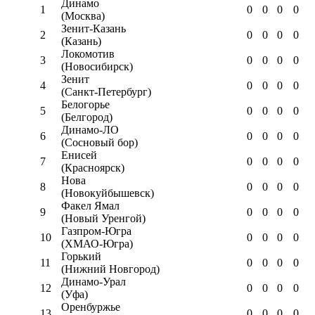
Динамо
1
0
0
0
0
(Москва)
Зенит-Казань
2
0
0
0
0
(Казань)
Локомотив
3
0
0
0
0
(Новосибирск)
Зенит
4
0
0
0
0
(Санкт-Петербург)
Белогорье
5
0
0
0
0
(Белгород)
Динамо-ЛО
6
0
0
0
0
(Сосновый бор)
Енисей
7
0
0
0
0
(Красноярск)
Нова
8
0
0
0
0
(Новокуйбышевск)
Факел Ямал
9
0
0
0
0
(Новый Уренгой)
Газпром-Югра
10
0
0
0
0
(ХМАО-Югра)
Горький
11
0
0
0
0
(Нижний Новгород)
Динамо-Урал
12
0
0
0
0
(Уфа)
Оренбуржье
13
0
0
0
0