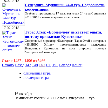
18.02.2018
Суперлига. Мужчины. 24-й тур. Подробности,
комментарии
Отчёты о прошедших 17 февраля играх 24 тура Суперлиги
2017/2018 с комментариями участников.
17.02.2018
Тарас Хтей: «Богомолову не хватает опыта,
поэтому пригласили Кузюткина»
Спортивный директор «Белогорья» Тарас Хтей в интервью
«БИЗНЕС Online» прокомментировал назначение
Владимира Кузюткина на пост старшего тренера
белгородской команды.
Статьи1487 - 1496 из 5466
Начало
Назад
147
148
149
150
151
Вперед
Конец
ближайшая игра
последняя игра
16 октября
Чемпионат России 2027 Рольф Суперлига. 1 тур