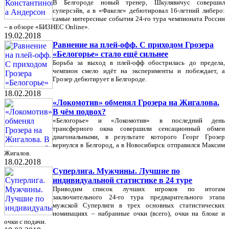
В Белгороде новый тренер, Шкулявичус совершил
суперсэйв, а в «Факеле» дебютировал 16-летний либеро:
самые интересные события 24-го тура чемпионата России
– в обзоре «БИЗНЕС Online».
19.02.2018
Равнение на плей-офф. С приходом Грозера
«Белогорье» стало ещё сильнее
Борьба за выход в плей-офф обострилась до предела,
чемпион смело идёт на эксперименты и побеждает, а
Грозер дебютирует в Белгороде.
18.02.2018
«Локомотив» обменял Грозера на Жигалова.
В чём подвох?
«Белогорье» и «Локомотив» в последний день
трансферного окна совершили сенсационный обмен
диагональными, в результате которого Георг Грозер
вернулся в Белгород, а в Новосибирск отправился Максим
Жигалов.
18.02.2018
Суперлига. Мужчины. Лучшие по
индивидуальной статистике в 24 туре
Приводим список лучших игроков по итогам
заключительного 24-го тура предварительного этапа
мужской Суперлиги в трех основных статистических
номинациях – набранные очки (всего), очки на блоке и
очки с подачи.