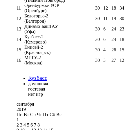
(Нижний Новгород)
Оренбуржье-УОР
11
30
12
18
34
(Оренбург)
Белогорье-2
12
30
11
19
30
(Белгород)
Динамо-БашГАУ
13
30
6
24
23
(Уфа)
Кузбасс-2
14
30
6
24
18
(Кемерово)
Енисей-2
15
30
4
26
15
(Красноярск)
МГТУ-2
16
30
3
27
12
(Москва)
Кузбасс
домашняя
гостевая
нет игр
сентября
2019
Пн
Вт
Ср
Чт
Пт
Сб
Вс
1
2
3
4
5
6
7
8