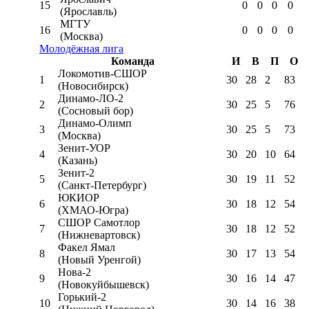
15
0
0
0
0
(Ярославль)
МГТУ
16
0
0
0
0
(Москва)
Молодёжная лига
Команда
И
В
П
О
Локомотив-CШОР
1
30
28
2
83
(Новосибирск)
Динамо-ЛО-2
2
30
25
5
76
(Сосновый бор)
Динамо-Олимп
3
30
25
5
73
(Москва)
Зенит-УОР
4
30
20
10
64
(Казань)
Зенит-2
5
30
19
11
52
(Санкт-Петербург)
ЮКИОР
6
30
18
12
54
(ХМАО-Югра)
СШОР Самотлор
7
30
18
12
52
(Нижневартовск)
Факел Ямал
8
30
17
13
54
(Новый Уренгой)
Нова-2
9
30
16
14
47
(Новокуйбышевск)
Горький-2
10
30
14
16
38