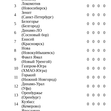
Локомотив
3
0
0
0
0
(Новосибирск)
Зенит
4
0
0
0
0
(Санкт-Петербург)
Белогорье
5
0
0
0
0
(Белгород)
Динамо-ЛО
6
0
0
0
0
(Сосновый бор)
Енисей
7
0
0
0
0
(Красноярск)
Нова
8
0
0
0
0
(Новокуйбышевск)
Факел Ямал
9
0
0
0
0
(Новый Уренгой)
Газпром-Югра
10
0
0
0
0
(ХМАО-Югра)
Горький
11
0
0
0
0
(Нижний Новгород)
Динамо-Урал
12
0
0
0
0
(Уфа)
Оренбуржье
13
0
0
0
0
(Оренбург)
Кузбасс
14
0
0
0
0
(Кемерово)
Ярославич