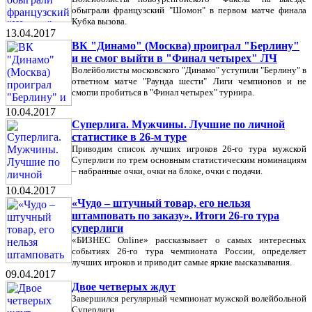
обыграли французский "Шомон" в первом матче финала
Кубка вызова.
13.04.2017
ВК "Динамо" (Москва) проиграл "Берлину"
и не смог выйти в "Финал четырех" ЛЧ
Волейболисты московского "Динамо" уступили "Берлину" в
ответном матче "Раунда шести" Лиги чемпионов и не
смогли пробиться в "Финал четырех" турнира.
10.04.2017
Суперлига. Мужчины. Лучшие по личной
статистике в 26-м туре
Приводим список лучших игроков 26-го тура мужской
Суперлиги по трем основным статистическим номинациям
– набранные очки, очки на блоке, очки с подачи.
10.04.2017
«Чудо – штучный товар, его нельзя
штамповать по заказу». Итоги 26-го тура
суперлиги
«БИЗНЕС Online» рассказывает о самых интересных
событиях 26-го тура чемпионата России, определяет
лучших игроков и приводит самые яркие высказывания.
09.04.2017
Двое четверых ждут
Завершился регулярный чемпионат мужской волейбольной
Суперлиги