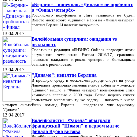
«Берлин» – конечная. «Динамо» не пробилось
в «Финал четырёх»
Российского полуфинала в Лиге чемпионов не будет.
Вместо московского «Динамо» в Рим на «Финал четырёх»
полетит Берлин. И полетит заслуженно.
13.04.2017
Волейбольная суперлига: ожидания vs
реальность
Спортивная редакция «БИЗНЕС Online» подводит итоги
регулярного чемпионата России 2016/17, сравнивая
насколько ожидания игроков, тренеров и болельщиков
совпали с реальностью.
13.04.2017
"Динамо": невзятие Берлина
В прошлую среду в московском дворце спорта на улице
Лавочкина произошло знаменательное событие – женское
"Динамо" вышло в "Финал четырех" волейбольной Лиги
чемпионов впервые с 2009 года. Ровно неделю спустя
попытаться выполнить ту же задачу – попасть в число
четырех сильнейших команд Европы – предстояло уже мужскому
"Динамо".
13.04.2017
Волейболисты "Факела" обыграли
французский "Шомон" в первом матче
финала Кубка вызова
Волейболисты новоуренгойского "Факела" на выезде