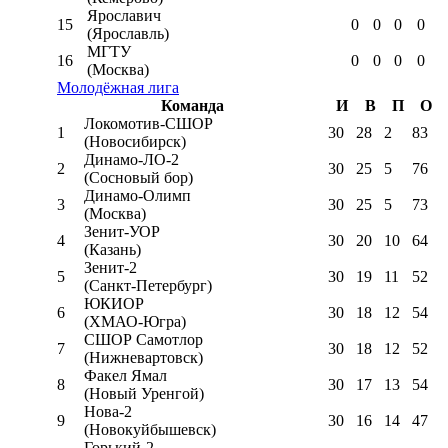
Ярославич
15
0
0
0
0
(Ярославль)
МГТУ
16
0
0
0
0
(Москва)
Молодёжная лига
Команда
И
В
П
О
Локомотив-CШОР
1
30
28
2
83
(Новосибирск)
Динамо-ЛО-2
2
30
25
5
76
(Сосновый бор)
Динамо-Олимп
3
30
25
5
73
(Москва)
Зенит-УОР
4
30
20
10
64
(Казань)
Зенит-2
5
30
19
11
52
(Санкт-Петербург)
ЮКИОР
6
30
18
12
54
(ХМАО-Югра)
СШОР Самотлор
7
30
18
12
52
(Нижневартовск)
Факел Ямал
8
30
17
13
54
(Новый Уренгой)
Нова-2
9
30
16
14
47
(Новокуйбышевск)
Горький-2