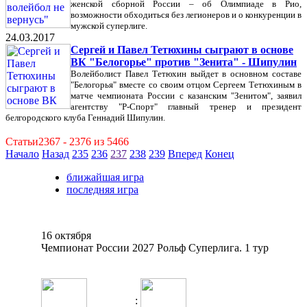
женской сборной России – об Олимпиаде в Рио,
возможности обходиться без легионеров и о конкуренции в
мужской суперлиге.
24.03.2017
Сергей и Павел Тетюхины сыграют в основе
ВК "Белогорье" против "Зенита" - Шипулин
Волейболист Павел Тетюхин выйдет в основном составе
"Белогорья" вместе со своим отцом Сергеем Тетюхиным в
матче чемпионата России с казанским "Зенитом", заявил
агентству "Р-Спорт" главный тренер и президент
белгородского клуба Геннадий Шипулин.
Статьи2367 - 2376 из 5466
Начало
Назад
235
236
237
238
239
Вперед
Конец
ближайшая игра
последняя игра
16 октября
Чемпионат России 2027 Рольф Суперлига. 1 тур
: