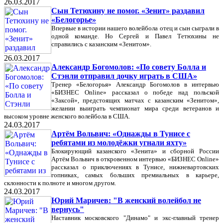
26.03.2017
Сын Тетюхину не помог. «Зенит» раздавил
«Белогорье»
Впервые в истории нашего волейбола отец и сын сыграли в
одной команде. Но Сергей и Павел Тетюхины не
справились с казанским «Зенитом».
26.03.2017
Александр Богомолов: «По совету Болла и
Стэнли отправил дочку играть в США»
Тренер «Белогорья» Александр Богомолов в интервью
«БИЗНЕС Online» рассказал о победе над польской
«Заксой», предстоящих матчах с казанским «Зенитом»,
желании выиграть чемпионат мира среди ветеранов и
высоком уровне женского волейбола в США.
24.03.2017
Артём Вольвич: «Однажды в Тунисе с
ребятами из молодёжки угнали яхту»
Блокирующий казанского «Зенита» и сборной России
Артём Вольвич в откровенном интервью «БИЗНЕС Online»
рассказал о приключениях в Тунисе, нижневартовских
гопниках, самых больших премиальных в карьере,
склонности к полноте и многом другом.
24.03.2017
Юрий Маричев: "В женский волейбол не
вернусь"
Наставник московского "Динамо" и экс-главный тренер