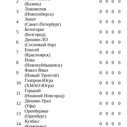
2
0
0
0
0
(Казань)
Локомотив
3
0
0
0
0
(Новосибирск)
Зенит
4
0
0
0
0
(Санкт-Петербург)
Белогорье
5
0
0
0
0
(Белгород)
Динамо-ЛО
6
0
0
0
0
(Сосновый бор)
Енисей
7
0
0
0
0
(Красноярск)
Нова
8
0
0
0
0
(Новокуйбышевск)
Факел Ямал
9
0
0
0
0
(Новый Уренгой)
Газпром-Югра
10
0
0
0
0
(ХМАО-Югра)
Горький
11
0
0
0
0
(Нижний Новгород)
Динамо-Урал
12
0
0
0
0
(Уфа)
Оренбуржье
13
0
0
0
0
(Оренбург)
Кузбасс
14
0
0
0
0
(Кемерово)