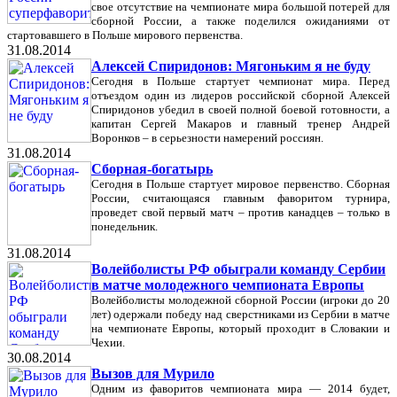
свое отсутствие на чемпионате мира большой потерей для
сборной России, а также поделился ожиданиями от
стартовавшего в Польше мирового первенства.
31.08.2014
Алексей Спиридонов: Мягоньким я не буду
Сегодня в Польше стартует чемпионат мира. Перед
отъездом один из лидеров российской сборной Алексей
Спиридонов убедил в своей полной боевой готовности, а
капитан Сергей Макаров и главный тренер Андрей
Воронков – в серьезности намерений россиян.
31.08.2014
Сборная-богатырь
Сегодня в Польше стартует мировое первенство. Сборная
России, считающаяся главным фаворитом турнира,
проведет свой первый матч – против канадцев – только в
понедельник.
31.08.2014
Волейболисты РФ обыграли команду Сербии
в матче молодежного чемпионата Европы
Волейболисты молодежной сборной России (игроки до 20
лет) одержали победу над сверстниками из Сербии в матче
на чемпионате Европы, который проходит в Словакии и
Чехии.
30.08.2014
Вызов для Мурило
Одним из фаворитов чемпионата мира — 2014 будет,