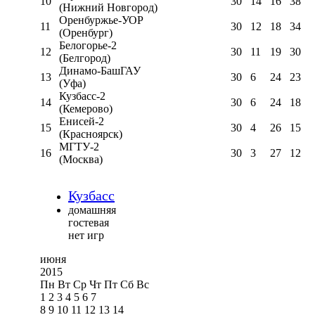
10
30
14
16
38
(Нижний Новгород)
Оренбуржье-УОР
11
30
12
18
34
(Оренбург)
Белогорье-2
12
30
11
19
30
(Белгород)
Динамо-БашГАУ
13
30
6
24
23
(Уфа)
Кузбасс-2
14
30
6
24
18
(Кемерово)
Енисей-2
15
30
4
26
15
(Красноярск)
МГТУ-2
16
30
3
27
12
(Москва)
Кузбасс
домашняя
гостевая
нет игр
июня
2015
Пн
Вт
Ср
Чт
Пт
Сб
Вс
1
2
3
4
5
6
7
8
9
10
11
12
13
14