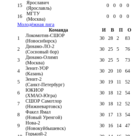
Ярославич
15
0
0
0
0
(Ярославль)
МГТУ
16
0
0
0
0
(Москва)
Молодёжная лига
Команда
И
В
П
О
Локомотив-CШОР
1
30
28
2
83
(Новосибирск)
Динамо-ЛО-2
2
30
25
5
76
(Сосновый бор)
Динамо-Олимп
3
30
25
5
73
(Москва)
Зенит-УОР
4
30
20
10
64
(Казань)
Зенит-2
5
30
19
11
52
(Санкт-Петербург)
ЮКИОР
6
30
18
12
54
(ХМАО-Югра)
СШОР Самотлор
7
30
18
12
52
(Нижневартовск)
Факел Ямал
8
30
17
13
54
(Новый Уренгой)
Нова-2
9
30
16
14
47
(Новокуйбышевск)
Горький-2