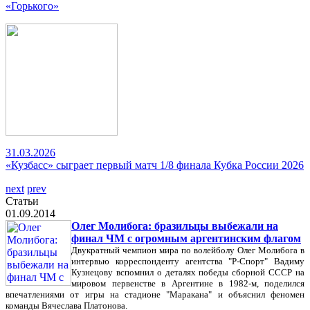
«Горького»
31.03.2026
«Кузбасс» сыграет первый матч 1/8 финала Кубка России 2026
next
prev
Статьи
01.09.2014
Олег Молибога: бразильцы выбежали на
финал ЧМ с огромным аргентинским флагом
Двукратный чемпион мира по волейболу Олег Молибога в
интервью корреспонденту агентства "Р-Спорт" Вадиму
Кузнецову вспомнил о деталях победы сборной СССР на
мировом первенстве в Аргентине в 1982-м, поделился
впечатлениями от игры на стадионе "Маракана" и объяснил феномен
команды Вячеслава Платонова.