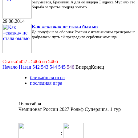
разумеется, Бразилия. А для её лидера Эндреса Мурило это
борьба за третье подряд золото.
29.08.2014
Как «сказка» не стала былью
До полуфинала сборная России с итальянским тренером не
добралась: путь ей преградила сербская команда.
Статьи5457 - 5466 из 5466
Начало
Назад
542
543
544
545
546
ВпередКонец
ближайшая игра
последняя игра
16 октября
Чемпионат России 2027 Рольф Суперлига. 1 тур
: