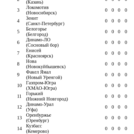
(Казань)
Локомотив
3
0
0
0
0
(Новосибирск)
Зенит
4
0
0
0
0
(Санкт-Петербург)
Белогорье
5
0
0
0
0
(Белгород)
Динамо-ЛО
6
0
0
0
0
(Сосновый бор)
Енисей
7
0
0
0
0
(Красноярск)
Нова
8
0
0
0
0
(Новокуйбышевск)
Факел Ямал
9
0
0
0
0
(Новый Уренгой)
Газпром-Югра
10
0
0
0
0
(ХМАО-Югра)
Горький
11
0
0
0
0
(Нижний Новгород)
Динамо-Урал
12
0
0
0
0
(Уфа)
Оренбуржье
13
0
0
0
0
(Оренбург)
Кузбасс
14
0
0
0
0
(Кемерово)