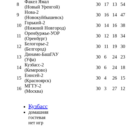
Факел Ямал
8
30
17
13
54
(Новый Уренгой)
Нова-2
9
30
16
14
47
(Новокуйбышевск)
Горький-2
10
30
14
16
38
(Нижний Новгород)
Оренбуржье-УОР
11
30
12
18
34
(Оренбург)
Белогорье-2
12
30
11
19
30
(Белгород)
Динамо-БашГАУ
13
30
6
24
23
(Уфа)
Кузбасс-2
14
30
6
24
18
(Кемерово)
Енисей-2
15
30
4
26
15
(Красноярск)
МГТУ-2
16
30
3
27
12
(Москва)
Кузбасс
домашняя
гостевая
нет игр