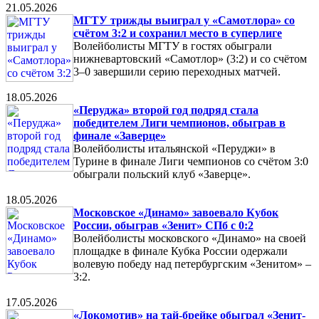
21.05.2026
МГТУ трижды выиграл у «Самотлора» со
счётом 3:2 и сохранил место в суперлиге
Волейболисты МГТУ в гостях обыграли
нижневартовский «Самотлор» (3:2) и со счётом
3–0 завершили серию переходных матчей.
18.05.2026
«Перуджа» второй год подряд стала
победителем Лиги чемпионов, обыграв в
финале «Заверце»
Волейболисты итальянской «Перуджи» в
Турине в финале Лиги чемпионов со счётом 3:0
обыграли польский клуб «Заверце».
18.05.2026
Московское «Динамо» завоевало Кубок
России, обыграв «Зенит» СПб с 0:2
Волейболисты московского «Динамо» на своей
площадке в финале Кубка России одержали
волевую победу над петербургским «Зенитом» –
3:2.
17.05.2026
«Локомотив» на тай-брейке обыграл «Зенит-