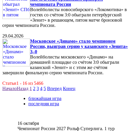
чемпионата России
Волейболисты новосибирского «Локомотива» в
гостях со счётом 3:0 обыграли петербургский
«Зенит» в решающем, пятом матче бронзовой
серии чемпионата России.
29.04.2026
Московское «Динамо» стало чемпионом
России, выиграв серию у казанского «Зенита»
3–0
Волейболисты московского «Динамо» на
домашней площадке со счётом 3:0 обыграли
казанский «Зенит» и с этим же счётом
завершили финальную серию чемпионата России.
Статьи1 - 16 из 5466
Начало
Назад
1
2
3
4
5
Вперед
Конец
ближайшая игра
последняя игра
16 октября
Чемпионат России 2027 Рольф Суперлига. 1 тур