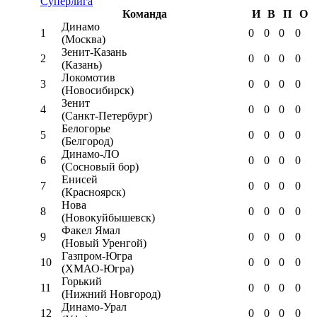
Суперлига
Команда
И
В
П
О
Динамо
1
0
0
0
0
(Москва)
Зенит-Казань
2
0
0
0
0
(Казань)
Локомотив
3
0
0
0
0
(Новосибирск)
Зенит
4
0
0
0
0
(Санкт-Петербург)
Белогорье
5
0
0
0
0
(Белгород)
Динамо-ЛО
6
0
0
0
0
(Сосновый бор)
Енисей
7
0
0
0
0
(Красноярск)
Нова
8
0
0
0
0
(Новокуйбышевск)
Факел Ямал
9
0
0
0
0
(Новый Уренгой)
Газпром-Югра
10
0
0
0
0
(ХМАО-Югра)
Горький
11
0
0
0
0
(Нижний Новгород)
Динамо-Урал
12
0
0
0
0