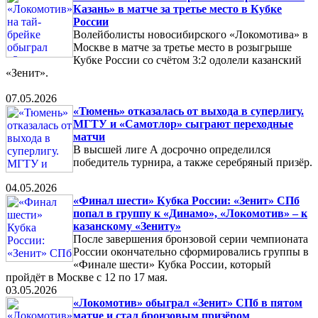
Казань» в матче за третье место в Кубке
России
Волейболисты новосибирского «Локомотива» в
Москве в матче за третье место в розыгрыше
Кубке России со счётом 3:2 одолели казанский
«Зенит».
07.05.2026
«Тюмень» отказалась от выхода в суперлигу.
МГТУ и «Самотлор» сыграют переходные
матчи
В высшей лиге А досрочно определился
победитель турнира, а также серебряный призёр.
04.05.2026
«Финал шести» Кубка России: «Зенит» СПб
попал в группу к «Динамо», «Локомотив» – к
казанскому «Зениту»
После завершения бронзовой серии чемпионата
России окончательно сформировались группы в
«Финале шести» Кубка России, который
пройдёт в Москве с 12 по 17 мая.
03.05.2026
«Локомотив» обыграл «Зенит» СПб в пятом
матче и стал бронзовым призёром