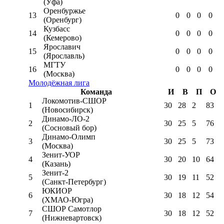
(Уфа)
Оренбуржье
13
0
0
0
0
(Оренбург)
Кузбасс
14
0
0
0
0
(Кемерово)
Ярославич
15
0
0
0
0
(Ярославль)
МГТУ
16
0
0
0
0
(Москва)
Молодёжная лига
Команда
И
В
П
О
Локомотив-CШОР
1
30
28
2
83
(Новосибирск)
Динамо-ЛО-2
2
30
25
5
76
(Сосновый бор)
Динамо-Олимп
3
30
25
5
73
(Москва)
Зенит-УОР
4
30
20
10
64
(Казань)
Зенит-2
5
30
19
11
52
(Санкт-Петербург)
ЮКИОР
6
30
18
12
54
(ХМАО-Югра)
СШОР Самотлор
7
30
18
12
52
(Нижневартовск)