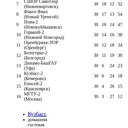
СШОР Самотлор
7
30
18
12
52
(Нижневартовск)
Факел Ямал
8
30
17
13
54
(Новый Уренгой)
Нова-2
9
30
16
14
47
(Новокуйбышевск)
Горький-2
10
30
14
16
38
(Нижний Новгород)
Оренбуржье-УОР
11
30
12
18
34
(Оренбург)
Белогорье-2
12
30
11
19
30
(Белгород)
Динамо-БашГАУ
13
30
6
24
23
(Уфа)
Кузбасс-2
14
30
6
24
18
(Кемерово)
Енисей-2
15
30
4
26
15
(Красноярск)
МГТУ-2
16
30
3
27
12
(Москва)
Кузбасс
домашняя
гостевая