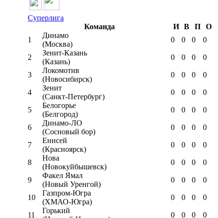
Суперлига
Команда
И
В
П
О
Динамо
1
0
0
0
0
(Москва)
Зенит-Казань
2
0
0
0
0
(Казань)
Локомотив
3
0
0
0
0
(Новосибирск)
Зенит
4
0
0
0
0
(Санкт-Петербург)
Белогорье
5
0
0
0
0
(Белгород)
Динамо-ЛО
6
0
0
0
0
(Сосновый бор)
Енисей
7
0
0
0
0
(Красноярск)
Нова
8
0
0
0
0
(Новокуйбышевск)
Факел Ямал
9
0
0
0
0
(Новый Уренгой)
Газпром-Югра
10
0
0
0
0
(ХМАО-Югра)
Горький
11
0
0
0
0