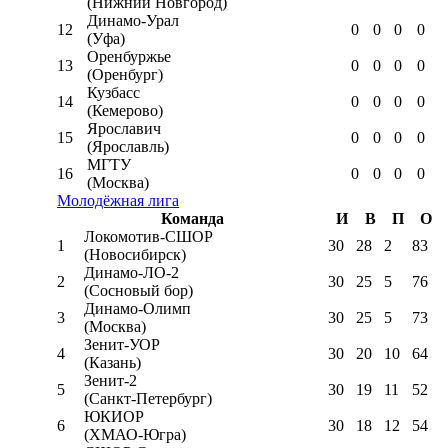
(Нижний Новгород)
Динамо-Урал
12
0
0
0
0
(Уфа)
Оренбуржье
13
0
0
0
0
(Оренбург)
Кузбасс
14
0
0
0
0
(Кемерово)
Ярославич
15
0
0
0
0
(Ярославль)
МГТУ
16
0
0
0
0
(Москва)
Молодёжная лига
Команда
И
В
П
О
Локомотив-CШОР
1
30
28
2
83
(Новосибирск)
Динамо-ЛО-2
2
30
25
5
76
(Сосновый бор)
Динамо-Олимп
3
30
25
5
73
(Москва)
Зенит-УОР
4
30
20
10
64
(Казань)
Зенит-2
5
30
19
11
52
(Санкт-Петербург)
ЮКИОР
6
30
18
12
54
(ХМАО-Югра)