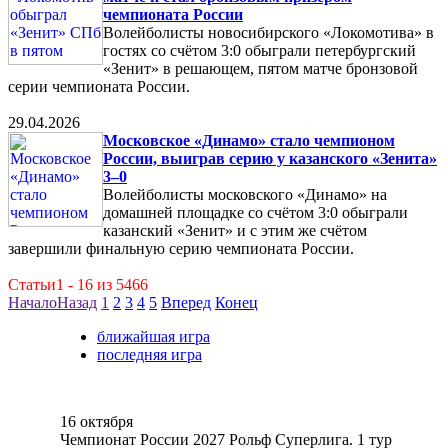
чемпионата России
Волейболисты новосибирского «Локомотива» в
гостях со счётом 3:0 обыграли петербургский
«Зенит» в решающем, пятом матче бронзовой
серии чемпионата России.
29.04.2026
Московское «Динамо» стало чемпионом
России, выиграв серию у казанского «Зенита»
3–0
Волейболисты московского «Динамо» на
домашней площадке со счётом 3:0 обыграли
казанский «Зенит» и с этим же счётом
завершили финальную серию чемпионата России.
Статьи1 - 16 из 5466
Начало
Назад
1
2
3
4
5
Вперед
Конец
ближайшая игра
последняя игра
16 октября
Чемпионат России 2027 Рольф Суперлига. 1 тур