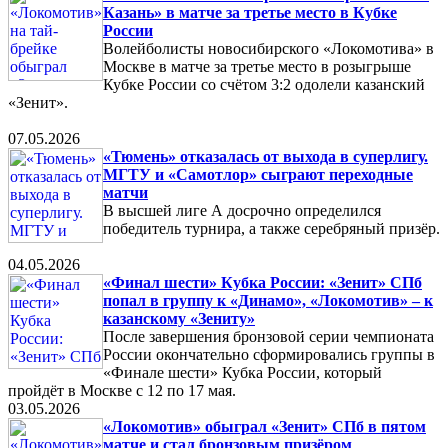
Казань» в матче за третье место в Кубке
России
Волейболисты новосибирского «Локомотива» в
Москве в матче за третье место в розыгрыше
Кубке России со счётом 3:2 одолели казанский
«Зенит».
07.05.2026
«Тюмень» отказалась от выхода в суперлигу.
МГТУ и «Самотлор» сыграют переходные
матчи
В высшей лиге А досрочно определился
победитель турнира, а также серебряный призёр.
04.05.2026
«Финал шести» Кубка России: «Зенит» СПб
попал в группу к «Динамо», «Локомотив» – к
казанскому «Зениту»
После завершения бронзовой серии чемпионата
России окончательно сформировались группы в
«Финале шести» Кубка России, который
пройдёт в Москве с 12 по 17 мая.
03.05.2026
«Локомотив» обыграл «Зенит» СПб в пятом
матче и стал бронзовым призёром