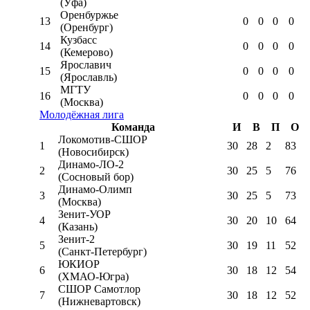
(Уфа)
Оренбуржье
13
0
0
0
0
(Оренбург)
Кузбасс
14
0
0
0
0
(Кемерово)
Ярославич
15
0
0
0
0
(Ярославль)
МГТУ
16
0
0
0
0
(Москва)
Молодёжная лига
Команда
И
В
П
О
Локомотив-CШОР
1
30
28
2
83
(Новосибирск)
Динамо-ЛО-2
2
30
25
5
76
(Сосновый бор)
Динамо-Олимп
3
30
25
5
73
(Москва)
Зенит-УОР
4
30
20
10
64
(Казань)
Зенит-2
5
30
19
11
52
(Санкт-Петербург)
ЮКИОР
6
30
18
12
54
(ХМАО-Югра)
СШОР Самотлор
7
30
18
12
52
(Нижневартовск)