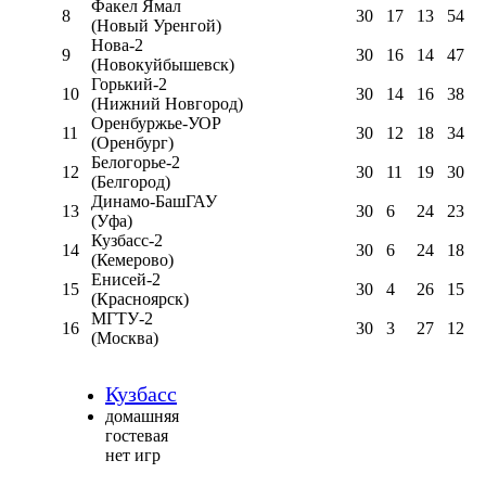
Факел Ямал
8
30
17
13
54
(Новый Уренгой)
Нова-2
9
30
16
14
47
(Новокуйбышевск)
Горький-2
10
30
14
16
38
(Нижний Новгород)
Оренбуржье-УОР
11
30
12
18
34
(Оренбург)
Белогорье-2
12
30
11
19
30
(Белгород)
Динамо-БашГАУ
13
30
6
24
23
(Уфа)
Кузбасс-2
14
30
6
24
18
(Кемерово)
Енисей-2
15
30
4
26
15
(Красноярск)
МГТУ-2
16
30
3
27
12
(Москва)
Кузбасс
домашняя
гостевая
нет игр