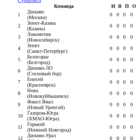
Суперлига
Команда
И
В
П
О
Динамо
1
0
0
0
0
(Москва)
Зенит-Казань
2
0
0
0
0
(Казань)
Локомотив
3
0
0
0
0
(Новосибирск)
Зенит
4
0
0
0
0
(Санкт-Петербург)
Белогорье
5
0
0
0
0
(Белгород)
Динамо-ЛО
6
0
0
0
0
(Сосновый бор)
Енисей
7
0
0
0
0
(Красноярск)
Нова
8
0
0
0
0
(Новокуйбышевск)
Факел Ямал
9
0
0
0
0
(Новый Уренгой)
Газпром-Югра
10
0
0
0
0
(ХМАО-Югра)
Горький
11
0
0
0
0
(Нижний Новгород)
Динамо-Урал
12
0
0
0
0