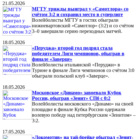
21.05.2026
МГТУ трижды выиграл у «Самотлора» со
счётом 3:2 и сохранил место в суперлиге
Волейболисты МГТУ в гостях обыграли
нижневартовский «Самотлор» (3:2) и со счётом
3–0 завершили серию переходных матчей.
18.05.2026
«Перуджа» второй год подряд стала
победителем Лиги чемпионов, обыграв в
финале «Заверце»
Волейболисты итальянской «Перуджи» в
Турине в финале Лиги чемпионов со счётом 3:0
обыграли польский клуб «Заверце».
18.05.2026
Московское «Динамо» завоевало Кубок
России, обыграв «Зенит» СПб с 0:2
Волейболисты московского «Динамо» на своей
площадке в финале Кубка России одержали
волевую победу над петербургским «Зенитом» –
3:2.
17.05.2026
«Локомотив» на тай-брейке обыграл «Зенит-