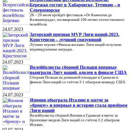
Бережко гостит в Хабаровске, Тетюхин – в
Североморске
28 – 29 июля пройдёт фестиваль «От Камчатки до
Калининграда», посвященный 100-летию отечественного
волейбола.
24.07.2023
Заторский признан MVP Лиги наций-2023.
Кристенсон – лучший связующий
Лучшие игроки «Финала восьми» Лиги наций получили
индивидуальные награды.
24.07.2023
Волейболисты сборной Польши впервые
выиграли Лигу наций, одолев в финале США
Сборная Польши на домашней площадке в Гданьске в
финале Лиги наций со счётом 3:1 обыграла команду США.
24.07.2023
Япония обыграла Италию в матче за
«бронзу» и впервые в истории стала призёром
Лиги наций
Волейболисты сборной Японии в Гданьске в матче за
бронзовые медали Лиги наций со счётом 3:2 обыграли
Италию.
07.07.2023