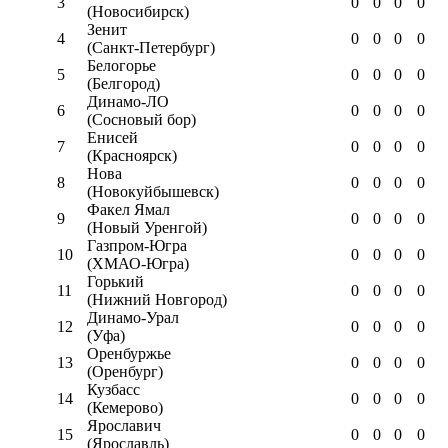
3
0
0
0
0
(Новосибирск)
Зенит
4
0
0
0
0
(Санкт-Петербург)
Белогорье
5
0
0
0
0
(Белгород)
Динамо-ЛО
6
0
0
0
0
(Сосновый бор)
Енисей
7
0
0
0
0
(Красноярск)
Нова
8
0
0
0
0
(Новокуйбышевск)
Факел Ямал
9
0
0
0
0
(Новый Уренгой)
Газпром-Югра
10
0
0
0
0
(ХМАО-Югра)
Горький
11
0
0
0
0
(Нижний Новгород)
Динамо-Урал
12
0
0
0
0
(Уфа)
Оренбуржье
13
0
0
0
0
(Оренбург)
Кузбасс
14
0
0
0
0
(Кемерово)
Ярославич
15
0
0
0
0
(Ярославль)