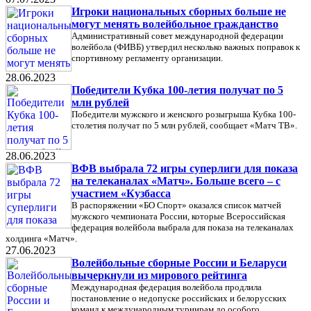
Игроки национальных сборных больше не
могут менять волейбольное гражданство
Административный совет международной федерации
волейбола (ФИВБ) утвердил несколько важных поправок к
спортивному регламенту организации.
28.06.2023
Победители Кубка 100-летия получат по 5
млн рублей
Победители мужского и женского розыгрыша Кубка 100-
столетия получат по 5 млн рублей, сообщает «Матч ТВ».
28.06.2023
ВФВ выбрала 72 игры суперлиги для показа
на телеканалах «Матч». Больше всего – с
участием «Кузбасса
В распоряжении «БО Спорт» оказался список матчей
мужского чемпионата России, которые Всероссийская
федерация волейбола выбрала для показа на телеканалах
холдинга «Матч».
27.06.2023
Волейбольные сборные России и Беларуси
вычеркнули из мирового рейтинга
Международная федерация волейбола продлила
постановление о недопуске российских и белорусских
команд к международным турнирам до особого