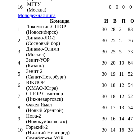
МГТУ
16
0
0
0
0
(Москва)
Молодёжная лига
Команда
И
В
П
О
Локомотив-CШОР
1
30
28
2
83
(Новосибирск)
Динамо-ЛО-2
2
30
25
5
76
(Сосновый бор)
Динамо-Олимп
3
30
25
5
73
(Москва)
Зенит-УОР
4
30
20
10
64
(Казань)
Зенит-2
5
30
19
11
52
(Санкт-Петербург)
ЮКИОР
6
30
18
12
54
(ХМАО-Югра)
СШОР Самотлор
7
30
18
12
52
(Нижневартовск)
Факел Ямал
8
30
17
13
54
(Новый Уренгой)
Нова-2
9
30
16
14
47
(Новокуйбышевск)
Горький-2
10
30
14
16
38
(Нижний Новгород)
Оренбуржье-УОР