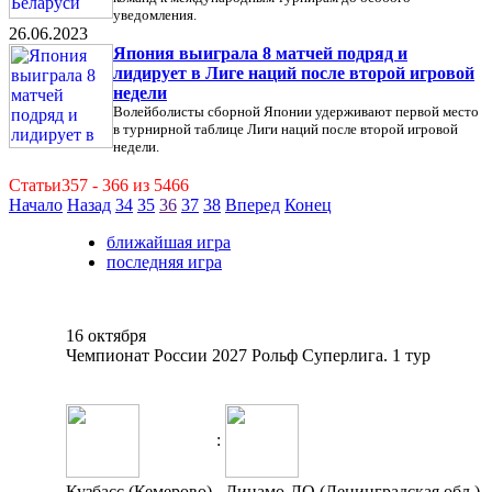
уведомления.
26.06.2023
Япония выиграла 8 матчей подряд и
лидирует в Лиге наций после второй игровой
недели
Волейболисты сборной Японии удерживают первой место
в турнирной таблице Лиги наций после второй игровой
недели.
Статьи357 - 366 из 5466
Начало
Назад
34
35
36
37
38
Вперед
Конец
ближайшая игра
последняя игра
16 октября
Чемпионат России 2027 Рольф Суперлига. 1 тур
:
Кузбасс (Кемерово)
Динамо-ЛО (Ленинградская обл.)