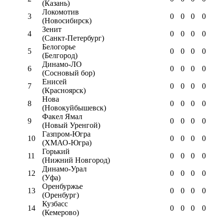
(Казань)
Локомотив
3
0
0
0
0
(Новосибирск)
Зенит
4
0
0
0
0
(Санкт-Петербург)
Белогорье
5
0
0
0
0
(Белгород)
Динамо-ЛО
6
0
0
0
0
(Сосновый бор)
Енисей
7
0
0
0
0
(Красноярск)
Нова
8
0
0
0
0
(Новокуйбышевск)
Факел Ямал
9
0
0
0
0
(Новый Уренгой)
Газпром-Югра
10
0
0
0
0
(ХМАО-Югра)
Горький
11
0
0
0
0
(Нижний Новгород)
Динамо-Урал
12
0
0
0
0
(Уфа)
Оренбуржье
13
0
0
0
0
(Оренбург)
Кузбасс
14
0
0
0
0
(Кемерово)