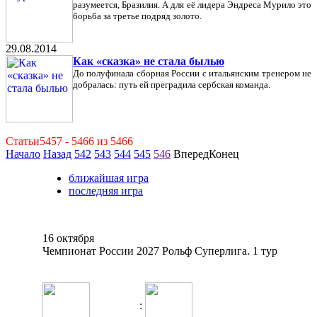
разумеется, Бразилия. А для её лидера Эндреса Мурило это
борьба за третье подряд золото.
29.08.2014
Как «сказка» не стала былью
До полуфинала сборная России с итальянским тренером не
добралась: путь ей преградила сербская команда.
Статьи5457 - 5466 из 5466
Начало
Назад
542
543
544
545
546
ВпередКонец
ближайшая игра
последняя игра
16 октября
Чемпионат России 2027 Рольф Суперлига. 1 тур
: