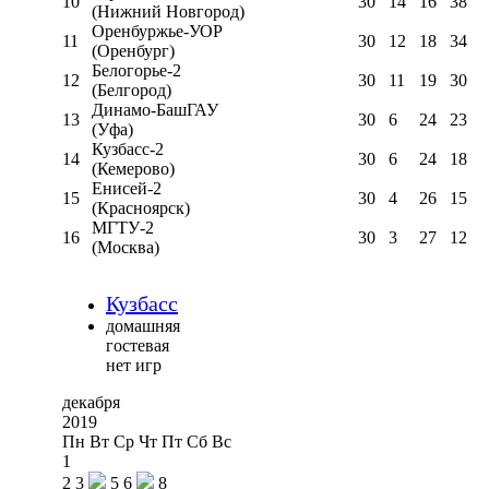
10
30
14
16
38
(Нижний Новгород)
Оренбуржье-УОР
11
30
12
18
34
(Оренбург)
Белогорье-2
12
30
11
19
30
(Белгород)
Динамо-БашГАУ
13
30
6
24
23
(Уфа)
Кузбасс-2
14
30
6
24
18
(Кемерово)
Енисей-2
15
30
4
26
15
(Красноярск)
МГТУ-2
16
30
3
27
12
(Москва)
Кузбасс
домашняя
гостевая
нет игр
декабря
2019
Пн
Вт
Ср
Чт
Пт
Сб
Вс
1
2
3
5
6
8