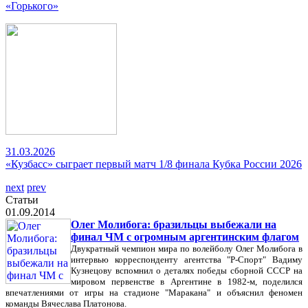
«Горького»
31.03.2026
«Кузбасс» сыграет первый матч 1/8 финала Кубка России 2026
next
prev
Статьи
01.09.2014
Олег Молибога: бразильцы выбежали на
финал ЧМ с огромным аргентинским флагом
Двукратный чемпион мира по волейболу Олег Молибога в
интервью корреспонденту агентства "Р-Спорт" Вадиму
Кузнецову вспомнил о деталях победы сборной СССР на
мировом первенстве в Аргентине в 1982-м, поделился
впечатлениями от игры на стадионе "Маракана" и объяснил феномен
команды Вячеслава Платонова.