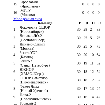
Ярославич
15
0
0
0
0
(Ярославль)
МГТУ
16
0
0
0
0
(Москва)
Молодёжная лига
Команда
И
В
П
О
Локомотив-CШОР
1
30
28
2
83
(Новосибирск)
Динамо-ЛО-2
2
30
25
5
76
(Сосновый бор)
Динамо-Олимп
3
30
25
5
73
(Москва)
Зенит-УОР
4
30
20
10
64
(Казань)
Зенит-2
5
30
19
11
52
(Санкт-Петербург)
ЮКИОР
6
30
18
12
54
(ХМАО-Югра)
СШОР Самотлор
7
30
18
12
52
(Нижневартовск)
Факел Ямал
8
30
17
13
54
(Новый Уренгой)
Нова-2
9
30
16
14
47
(Новокуйбышевск)
Горький-2