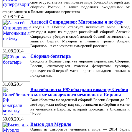
свое отсутствие на чемпионате мира большой потерей для
сборной России, а также поделился ожиданиями от
стартовавшего в Польше мирового первенства.
31.08.2014
Алексей Спиридонов: Мягоньким я не буду
Сегодня в Польше стартует чемпионат мира. Перед
отъездом один из лидеров российской сборной Алексей
Спиридонов убедил в своей полной боевой готовности, а
капитан Сергей Макаров и главный тренер Андрей
Воронков – в серьезности намерений россиян.
31.08.2014
Сборная-богатырь
Сегодня в Польше стартует мировое первенство. Сборная
России, считающаяся главным фаворитом турнира,
проведет свой первый матч – против канадцев – только в
понедельник.
31.08.2014
Волейболисты РФ обыграли команду Сербии
в матче молодежного чемпионата Европы
Волейболисты молодежной сборной России (игроки до 20
лет) одержали победу над сверстниками из Сербии в матче
на чемпионате Европы, который проходит в Словакии и
Чехии.
30.08.2014
Вызов для Мурило
Одним из фаворитов чемпионата мира — 2014 будет,