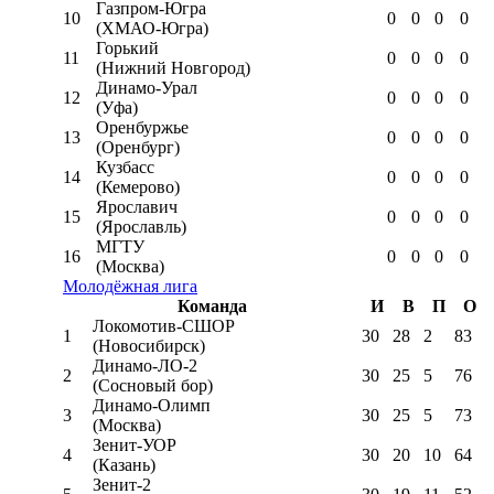
Газпром-Югра
10
0
0
0
0
(ХМАО-Югра)
Горький
11
0
0
0
0
(Нижний Новгород)
Динамо-Урал
12
0
0
0
0
(Уфа)
Оренбуржье
13
0
0
0
0
(Оренбург)
Кузбасс
14
0
0
0
0
(Кемерово)
Ярославич
15
0
0
0
0
(Ярославль)
МГТУ
16
0
0
0
0
(Москва)
Молодёжная лига
Команда
И
В
П
О
Локомотив-CШОР
1
30
28
2
83
(Новосибирск)
Динамо-ЛО-2
2
30
25
5
76
(Сосновый бор)
Динамо-Олимп
3
30
25
5
73
(Москва)
Зенит-УОР
4
30
20
10
64
(Казань)
Зенит-2