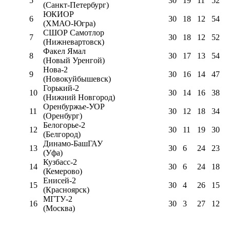
5
30
19
11
52
(Санкт-Петербург)
ЮКИОР
6
30
18
12
54
(ХМАО-Югра)
СШОР Самотлор
7
30
18
12
52
(Нижневартовск)
Факел Ямал
8
30
17
13
54
(Новый Уренгой)
Нова-2
9
30
16
14
47
(Новокуйбышевск)
Горький-2
10
30
14
16
38
(Нижний Новгород)
Оренбуржье-УОР
11
30
12
18
34
(Оренбург)
Белогорье-2
12
30
11
19
30
(Белгород)
Динамо-БашГАУ
13
30
6
24
23
(Уфа)
Кузбасс-2
14
30
6
24
18
(Кемерово)
Енисей-2
15
30
4
26
15
(Красноярск)
МГТУ-2
16
30
3
27
12
(Москва)