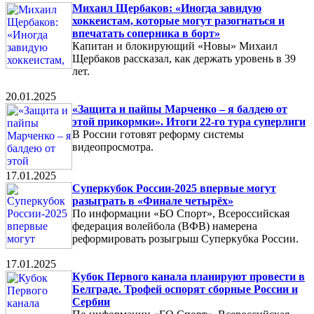
Михаил Щербаков: «Иногда завидую
хоккеистам, которые могут разогнаться и
впечатать соперника в борт»
Капитан и блокирующий «Новы» Михаил
Щербаков рассказал, как держать уровень в 39
лет.
20.01.2025
«Защита и пайпы Марченко – я балдею от
этой прикормки». Итоги 22-го тура суперлиги
В России готовят реформу системы
видеопросмотра.
17.01.2025
Суперкубок России-2025 впервые могут
разыграть в «Финале четырёх»
По информации «БО Спорт», Всероссийская
федерация волейбола (ВФВ) намерена
реформировать розыгрыш Суперкубка России.
17.01.2025
Кубок Первого канала планируют провести в
Белграде. Трофей оспорят сборные России и
Сербии