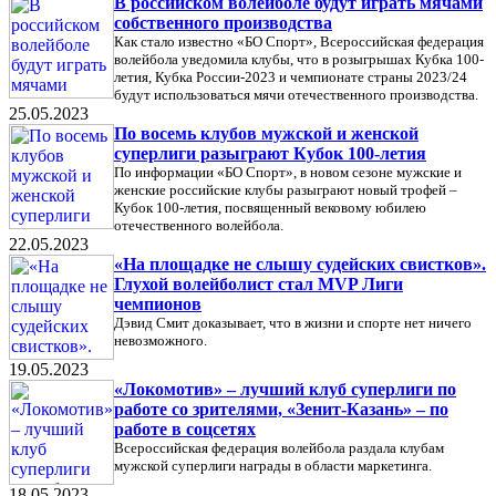
В российском волейболе будут играть мячами
собственного производства
Как стало известно «БО Спорт», Всероссийская федерация
волейбола уведомила клубы, что в розыгрышах Кубка 100-
летия, Кубка России-2023 и чемпионате страны 2023/24
будут использоваться мячи отечественного производства.
25.05.2023
По восемь клубов мужской и женской
суперлиги разыграют Кубок 100-летия
По информации «БО Спорт», в новом сезоне мужские и
женские российские клубы разыграют новый трофей –
Кубок 100-летия, посвященный вековому юбилею
отечественного волейбола.
22.05.2023
«На площадке не слышу судейских свистков».
Глухой волейболист стал MVP Лиги
чемпионов
Дэвид Смит доказывает, что в жизни и спорте нет ничего
невозможного.
19.05.2023
«Локомотив» – лучший клуб суперлиги по
работе со зрителями, «Зенит-Казань» – по
работе в соцсетях
Всероссийская федерация волейбола раздала клубам
мужской суперлиги награды в области маркетинга.
18.05.2023