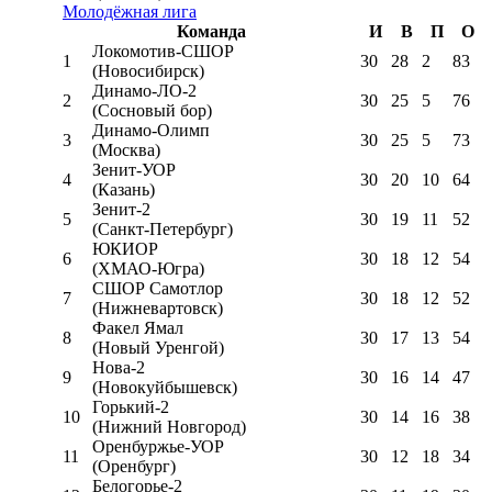
Молодёжная лига
Команда
И
В
П
О
Локомотив-CШОР
1
30
28
2
83
(Новосибирск)
Динамо-ЛО-2
2
30
25
5
76
(Сосновый бор)
Динамо-Олимп
3
30
25
5
73
(Москва)
Зенит-УОР
4
30
20
10
64
(Казань)
Зенит-2
5
30
19
11
52
(Санкт-Петербург)
ЮКИОР
6
30
18
12
54
(ХМАО-Югра)
СШОР Самотлор
7
30
18
12
52
(Нижневартовск)
Факел Ямал
8
30
17
13
54
(Новый Уренгой)
Нова-2
9
30
16
14
47
(Новокуйбышевск)
Горький-2
10
30
14
16
38
(Нижний Новгород)
Оренбуржье-УОР
11
30
12
18
34
(Оренбург)
Белогорье-2