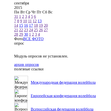
сентября
2015
Пн
Вт
Ср
Чт
Пт
Сб
Вс
31
1
2
3
4
5
6
7
8
9
10
11
12
13
14
15
16
17
18
19
20
21
22
23
24
25
26
27
28
29
30
1
2
3
4
Фото
ВСЕ ФОТО
опрос
Модуль опросов не установлен.
архив опросов
полезные ссылки
Международная федерация волейбола
Европейская конфедерация волейбола
Всероссийская федерация волейбола