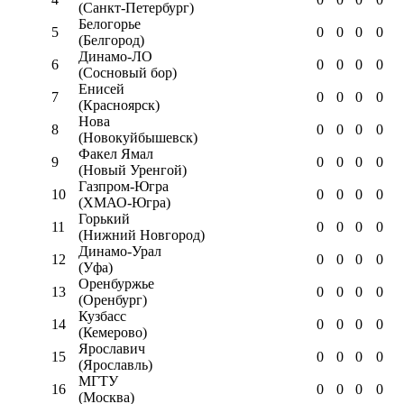
(Санкт-Петербург)
Белогорье
5
0
0
0
0
(Белгород)
Динамо-ЛО
6
0
0
0
0
(Сосновый бор)
Енисей
7
0
0
0
0
(Красноярск)
Нова
8
0
0
0
0
(Новокуйбышевск)
Факел Ямал
9
0
0
0
0
(Новый Уренгой)
Газпром-Югра
10
0
0
0
0
(ХМАО-Югра)
Горький
11
0
0
0
0
(Нижний Новгород)
Динамо-Урал
12
0
0
0
0
(Уфа)
Оренбуржье
13
0
0
0
0
(Оренбург)
Кузбасс
14
0
0
0
0
(Кемерово)
Ярославич
15
0
0
0
0
(Ярославль)
МГТУ
16
0
0
0
0
(Москва)