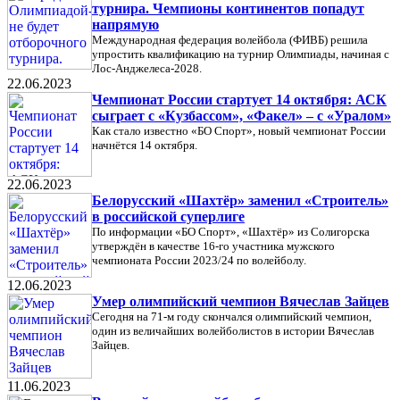
турнира. Чемпионы континентов попадут
напрямую
Международная федерация волейбола (ФИВБ) решила
упростить квалификацию на турнир Олимпиады, начиная с
Лос-Анджелеса-2028.
22.06.2023
Чемпионат России стартует 14 октября: АСК
сыграет с «Кузбассом», «Факел» – с «Уралом»
Как стало известно «БО Спорт», новый чемпионат России
начнётся 14 октября.
22.06.2023
Белорусский «Шахтёр» заменил «Строитель»
в российской суперлиге
По информации «БО Спорт», «Шахтёр» из Солигорска
утверждён в качестве 16-го участника мужского
чемпионата России 2023/24 по волейболу.
12.06.2023
Умер олимпийский чемпион Вячеслав Зайцев
Сегодня на 71-м году скончался олимпийский чемпион,
один из величайших волейболистов в истории Вячеслав
Зайцев.
11.06.2023