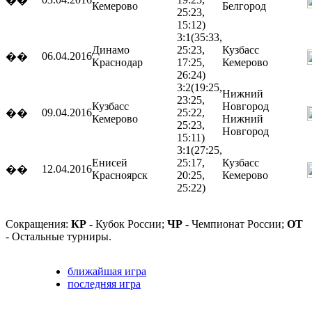
��
Кемерово
Белгород
25:23,
15:12)
3:1
(35:33,
Динамо
25:23,
Кузбасс
06.04.2016
��
Краснодар
17:25,
Кемерово
26:24)
3:2
(19:25,
Нижний
23:25,
Кузбасс
Новгород
09.04.2016
25:22,
��
Кемерово
Нижний
25:23,
Новгород
15:11)
3:1
(27:25,
Енисей
25:17,
Кузбасс
12.04.2016
��
Красноярск
20:25,
Кемерово
25:22)
Сокращения:
КР
- Кубок России;
ЧР
- Чемпионат России;
ОТ
- Остальные турниры.
ближайшая игра
последняя игра