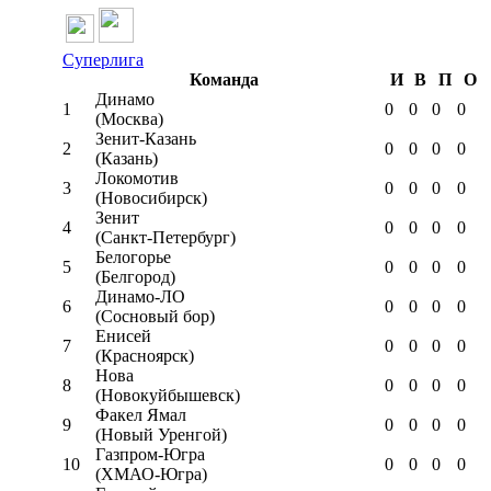
Суперлига
Команда
И
В
П
О
Динамо
1
0
0
0
0
(Москва)
Зенит-Казань
2
0
0
0
0
(Казань)
Локомотив
3
0
0
0
0
(Новосибирск)
Зенит
4
0
0
0
0
(Санкт-Петербург)
Белогорье
5
0
0
0
0
(Белгород)
Динамо-ЛО
6
0
0
0
0
(Сосновый бор)
Енисей
7
0
0
0
0
(Красноярск)
Нова
8
0
0
0
0
(Новокуйбышевск)
Факел Ямал
9
0
0
0
0
(Новый Уренгой)
Газпром-Югра
10
0
0
0
0
(ХМАО-Югра)