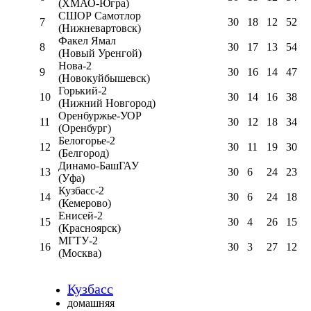
(ХМАО-Югра)
СШОР Самотлор
7
30
18
12
52
(Нижневартовск)
Факел Ямал
8
30
17
13
54
(Новый Уренгой)
Нова-2
9
30
16
14
47
(Новокуйбышевск)
Горький-2
10
30
14
16
38
(Нижний Новгород)
Оренбуржье-УОР
11
30
12
18
34
(Оренбург)
Белогорье-2
12
30
11
19
30
(Белгород)
Динамо-БашГАУ
13
30
6
24
23
(Уфа)
Кузбасс-2
14
30
6
24
18
(Кемерово)
Енисей-2
15
30
4
26
15
(Красноярск)
МГТУ-2
16
30
3
27
12
(Москва)
Кузбасс
домашняя