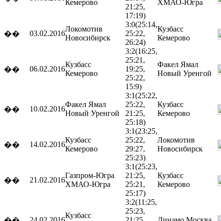
Кемерово
ХМАО-Югра
21:25,
17:19)
3:0
(25:14,
Локомотив
Кузбасс
03.02.2016
25:22,
��
Новосибирск
Кемерово
26:24)
3:2
(16:25,
25:21,
Кузбасс
Факел Ямал
06.02.2016
19:25,
��
Кемерово
Новый Уренгой
25:22,
15:9)
3:1
(25:22,
Факел Ямал
25:22,
Кузбасс
10.02.2016
��
Новый Уренгой
21:25,
Кемерово
25:18)
3:1
(23:25,
Кузбасс
25:22,
Локомотив
14.02.2016
��
Кемерово
29:27,
Новосибирск
25:23)
3:1
(25:23,
Газпром-Югра
21:25,
Кузбасс
21.02.2016
��
ХМАО-Югра
25:21,
Кемерово
25:17)
3:2
(11:25,
25:23,
Кузбасс
24.02.2016
21:25,
Динамо
Москва
��