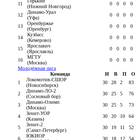
Горький
11
0
0
0
0
(Нижний Новгород)
Динамо-Урал
12
0
0
0
0
(Уфа)
Оренбуржье
13
0
0
0
0
(Оренбург)
Кузбасс
14
0
0
0
0
(Кемерово)
Ярославич
15
0
0
0
0
(Ярославль)
МГТУ
16
0
0
0
0
(Москва)
Молодёжная лига
Команда
И
В
П
О
Локомотив-CШОР
1
30
28
2
83
(Новосибирск)
Динамо-ЛО-2
2
30
25
5
76
(Сосновый бор)
Динамо-Олимп
3
30
25
5
73
(Москва)
Зенит-УОР
4
30
20
10
64
(Казань)
Зенит-2
5
30
19
11
52
(Санкт-Петербург)
ЮКИОР
6
30
18
12
54