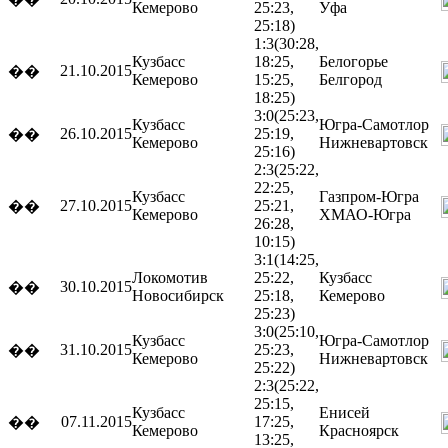
Кемерово
25:23,
Уфа
25:18)
1:3
(30:28,
Кузбасс
18:25,
Белогорье
21.10.2015
��
Кемерово
15:25,
Белгород
18:25)
3:0
(25:23,
Кузбасс
Югра-Самотлор
26.10.2015
25:19,
��
Кемерово
Нижневартовск
25:16)
2:3
(25:22,
22:25,
Кузбасс
Газпром-Югра
27.10.2015
25:21,
��
Кемерово
ХМАО-Югра
26:28,
10:15)
3:1
(14:25,
Локомотив
25:22,
Кузбасс
30.10.2015
��
Новосибирск
25:18,
Кемерово
25:23)
3:0
(25:10,
Кузбасс
Югра-Самотлор
31.10.2015
25:23,
��
Кемерово
Нижневартовск
25:22)
2:3
(25:22,
25:15,
Кузбасс
Енисей
07.11.2015
17:25,
��
Кемерово
Красноярск
13:25,