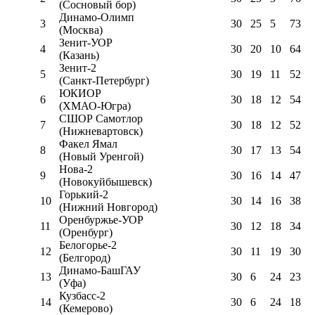
(Сосновый бор)
Динамо-Олимп
3
30
25
5
73
(Москва)
Зенит-УОР
4
30
20
10
64
(Казань)
Зенит-2
5
30
19
11
52
(Санкт-Петербург)
ЮКИОР
6
30
18
12
54
(ХМАО-Югра)
СШОР Самотлор
7
30
18
12
52
(Нижневартовск)
Факел Ямал
8
30
17
13
54
(Новый Уренгой)
Нова-2
9
30
16
14
47
(Новокуйбышевск)
Горький-2
10
30
14
16
38
(Нижний Новгород)
Оренбуржье-УОР
11
30
12
18
34
(Оренбург)
Белогорье-2
12
30
11
19
30
(Белгород)
Динамо-БашГАУ
13
30
6
24
23
(Уфа)
Кузбасс-2
14
30
6
24
18
(Кемерово)