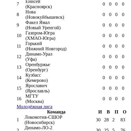
Енисей
7
0
0
0
0
(Красноярск)
Нова
8
0
0
0
0
(Новокуйбышевск)
Факел Ямал
9
0
0
0
0
(Новый Уренгой)
Газпром-Югра
10
0
0
0
0
(ХМАО-Югра)
Горький
11
0
0
0
0
(Нижний Новгород)
Динамо-Урал
12
0
0
0
0
(Уфа)
Оренбуржье
13
0
0
0
0
(Оренбург)
Кузбасс
14
0
0
0
0
(Кемерово)
Ярославич
15
0
0
0
0
(Ярославль)
МГТУ
16
0
0
0
0
(Москва)
Молодёжная лига
Команда
И
В
П
О
Локомотив-CШОР
1
30
28
2
83
(Новосибирск)
Динамо-ЛО-2
2
30
25
5
76