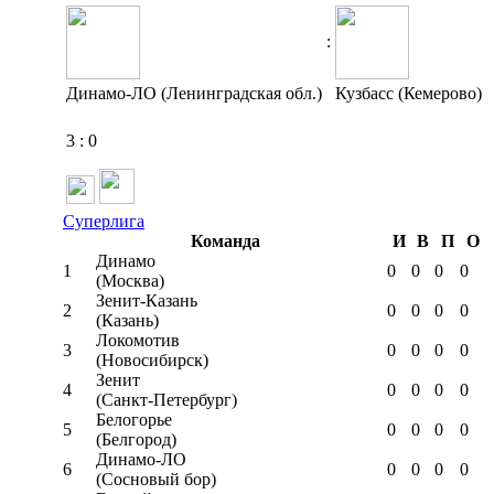
:
Динамо-ЛО (Ленинградская обл.)
Кузбасс (Кемерово)
3
:
0
Суперлига
Команда
И
В
П
О
Динамо
1
0
0
0
0
(Москва)
Зенит-Казань
2
0
0
0
0
(Казань)
Локомотив
3
0
0
0
0
(Новосибирск)
Зенит
4
0
0
0
0
(Санкт-Петербург)
Белогорье
5
0
0
0
0
(Белгород)
Динамо-ЛО
6
0
0
0
0
(Сосновый бор)