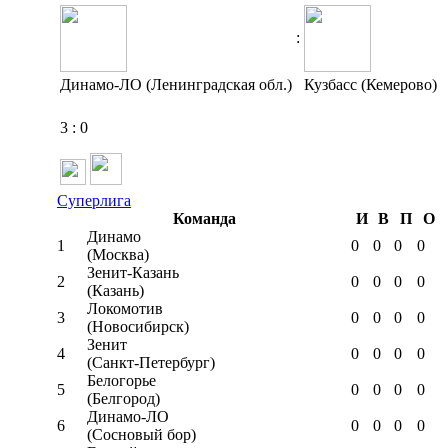
:
Динамо-ЛО (Ленинградская обл.)
Кузбасс (Кемерово)
3
:
0
Суперлига
Команда
И
В
П
О
Динамо
1
0
0
0
0
(Москва)
Зенит-Казань
2
0
0
0
0
(Казань)
Локомотив
3
0
0
0
0
(Новосибирск)
Зенит
4
0
0
0
0
(Санкт-Петербург)
Белогорье
5
0
0
0
0
(Белгород)
Динамо-ЛО
6
0
0
0
0
(Сосновый бор)