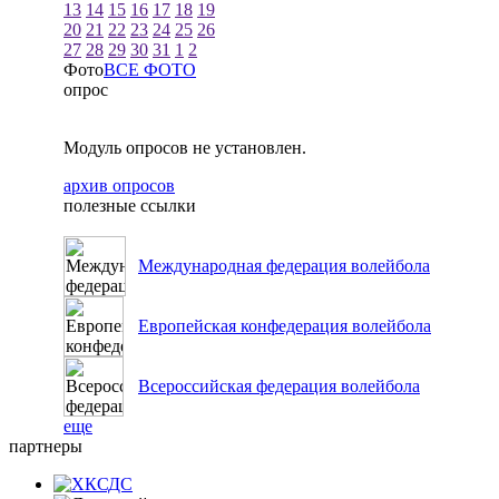
13
14
15
16
17
18
19
20
21
22
23
24
25
26
27
28
29
30
31
1
2
Фото
ВСЕ ФОТО
опрос
Модуль опросов не установлен.
архив опросов
полезные ссылки
Международная федерация волейбола
Европейская конфедерация волейбола
Всероссийская федерация волейбола
еще
партнеры