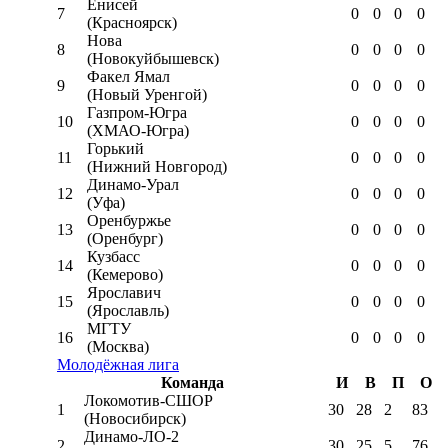
Енисей
7
0
0
0
0
(Красноярск)
Нова
8
0
0
0
0
(Новокуйбышевск)
Факел Ямал
9
0
0
0
0
(Новый Уренгой)
Газпром-Югра
10
0
0
0
0
(ХМАО-Югра)
Горький
11
0
0
0
0
(Нижний Новгород)
Динамо-Урал
12
0
0
0
0
(Уфа)
Оренбуржье
13
0
0
0
0
(Оренбург)
Кузбасс
14
0
0
0
0
(Кемерово)
Ярославич
15
0
0
0
0
(Ярославль)
МГТУ
16
0
0
0
0
(Москва)
Молодёжная лига
Команда
И
В
П
О
Локомотив-CШОР
1
30
28
2
83
(Новосибирск)
Динамо-ЛО-2
2
30
25
5
76