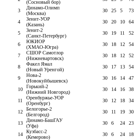
(Сосновый бор)
Динамо-Олимп
3
30
25
5
73
(Москва)
Зенит-УОР
4
30
20
10
64
(Казань)
Зенит-2
5
30
19
11
52
(Санкт-Петербург)
ЮКИОР
6
30
18
12
54
(ХМАО-Югра)
СШОР Самотлор
7
30
18
12
52
(Нижневартовск)
Факел Ямал
8
30
17
13
54
(Новый Уренгой)
Нова-2
9
30
16
14
47
(Новокуйбышевск)
Горький-2
10
30
14
16
38
(Нижний Новгород)
Оренбуржье-УОР
11
30
12
18
34
(Оренбург)
Белогорье-2
12
30
11
19
30
(Белгород)
Динамо-БашГАУ
13
30
6
24
23
(Уфа)
Кузбасс-2
14
30
6
24
18
(Кемерово)