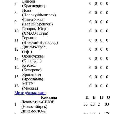
Енисей
7
0
0
0
0
(Красноярск)
Нова
8
0
0
0
0
(Новокуйбышевск)
Факел Ямал
9
0
0
0
0
(Новый Уренгой)
Газпром-Югра
10
0
0
0
0
(ХМАО-Югра)
Горький
11
0
0
0
0
(Нижний Новгород)
Динамо-Урал
12
0
0
0
0
(Уфа)
Оренбуржье
13
0
0
0
0
(Оренбург)
Кузбасс
14
0
0
0
0
(Кемерово)
Ярославич
15
0
0
0
0
(Ярославль)
МГТУ
16
0
0
0
0
(Москва)
Молодёжная лига
Команда
И
В
П
О
Локомотив-CШОР
1
30
28
2
83
(Новосибирск)
Динамо-ЛО-2
2
30
25
5
76