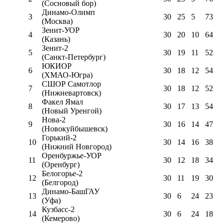
(Сосновый бор)
Динамо-Олимп
3
30
25
5
73
(Москва)
Зенит-УОР
4
30
20
10
64
(Казань)
Зенит-2
5
30
19
11
52
(Санкт-Петербург)
ЮКИОР
6
30
18
12
54
(ХМАО-Югра)
СШОР Самотлор
7
30
18
12
52
(Нижневартовск)
Факел Ямал
8
30
17
13
54
(Новый Уренгой)
Нова-2
9
30
16
14
47
(Новокуйбышевск)
Горький-2
10
30
14
16
38
(Нижний Новгород)
Оренбуржье-УОР
11
30
12
18
34
(Оренбург)
Белогорье-2
12
30
11
19
30
(Белгород)
Динамо-БашГАУ
13
30
6
24
23
(Уфа)
Кузбасс-2
14
30
6
24
18
(Кемерово)