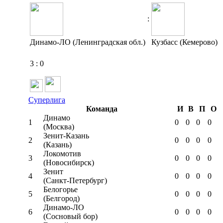
:
Динамо-ЛО (Ленинградская обл.)
Кузбасс (Кемерово)
3
:
0
Суперлига
Команда
И
В
П
О
Динамо
1
0
0
0
0
(Москва)
Зенит-Казань
2
0
0
0
0
(Казань)
Локомотив
3
0
0
0
0
(Новосибирск)
Зенит
4
0
0
0
0
(Санкт-Петербург)
Белогорье
5
0
0
0
0
(Белгород)
Динамо-ЛО
6
0
0
0
0
(Сосновый бор)