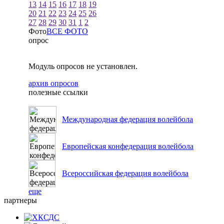
13
14
15
16
17
18
19
20
21
22
23
24
25
26
27
28
29
30
31
1
2
Фото
ВСЕ ФОТО
опрос
Модуль опросов не установлен.
архив опросов
полезные ссылки
Международная федерация волейбола
Европейская конфедерация волейбола
Всероссийская федерация волейбола
еще
партнеры