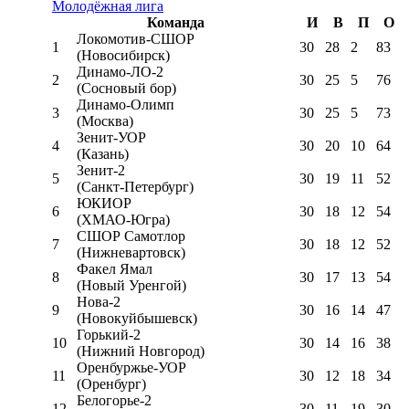
Молодёжная лига
Команда
И
В
П
О
Локомотив-CШОР
1
30
28
2
83
(Новосибирск)
Динамо-ЛО-2
2
30
25
5
76
(Сосновый бор)
Динамо-Олимп
3
30
25
5
73
(Москва)
Зенит-УОР
4
30
20
10
64
(Казань)
Зенит-2
5
30
19
11
52
(Санкт-Петербург)
ЮКИОР
6
30
18
12
54
(ХМАО-Югра)
СШОР Самотлор
7
30
18
12
52
(Нижневартовск)
Факел Ямал
8
30
17
13
54
(Новый Уренгой)
Нова-2
9
30
16
14
47
(Новокуйбышевск)
Горький-2
10
30
14
16
38
(Нижний Новгород)
Оренбуржье-УОР
11
30
12
18
34
(Оренбург)
Белогорье-2
12
30
11
19
30