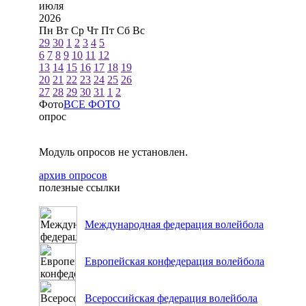
июля
2026
Пн
Вт
Ср
Чт
Пт
Сб
Вс
29
30
1
2
3
4
5
6
7
8
9
10
11
12
13
14
15
16
17
18
19
20
21
22
23
24
25
26
27
28
29
30
31
1
2
Фото
ВСЕ ФОТО
опрос
Модуль опросов не установлен.
архив опросов
полезные ссылки
Международная федерация волейбола
Европейская конфедерация волейбола
Всероссийская федерация волейбола