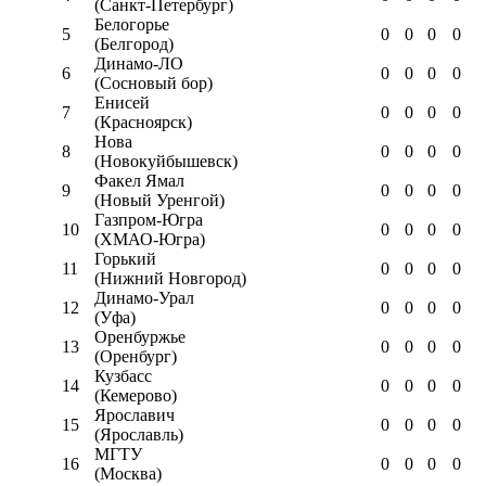
(Санкт-Петербург)
Белогорье
5
0
0
0
0
(Белгород)
Динамо-ЛО
6
0
0
0
0
(Сосновый бор)
Енисей
7
0
0
0
0
(Красноярск)
Нова
8
0
0
0
0
(Новокуйбышевск)
Факел Ямал
9
0
0
0
0
(Новый Уренгой)
Газпром-Югра
10
0
0
0
0
(ХМАО-Югра)
Горький
11
0
0
0
0
(Нижний Новгород)
Динамо-Урал
12
0
0
0
0
(Уфа)
Оренбуржье
13
0
0
0
0
(Оренбург)
Кузбасс
14
0
0
0
0
(Кемерово)
Ярославич
15
0
0
0
0
(Ярославль)
МГТУ
16
0
0
0
0
(Москва)