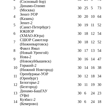
(Сосновый бор)
Динамо-Олимп
3
30
25
5
73
(Москва)
Зенит-УОР
4
30
20
10
64
(Казань)
Зенит-2
5
30
19
11
52
(Санкт-Петербург)
ЮКИОР
6
30
18
12
54
(ХМАО-Югра)
СШОР Самотлор
7
30
18
12
52
(Нижневартовск)
Факел Ямал
8
30
17
13
54
(Новый Уренгой)
Нова-2
9
30
16
14
47
(Новокуйбышевск)
Горький-2
10
30
14
16
38
(Нижний Новгород)
Оренбуржье-УОР
11
30
12
18
34
(Оренбург)
Белогорье-2
12
30
11
19
30
(Белгород)
Динамо-БашГАУ
13
30
6
24
23
(Уфа)
Кузбасс-2
14
30
6
24
18
(Кемерово)