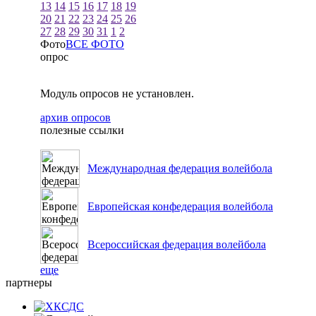
13
14
15
16
17
18
19
20
21
22
23
24
25
26
27
28
29
30
31
1
2
Фото
ВСЕ ФОТО
опрос
Модуль опросов не установлен.
архив опросов
полезные ссылки
Международная федерация волейбола
Европейская конфедерация волейбола
Всероссийская федерация волейбола
еще
партнеры