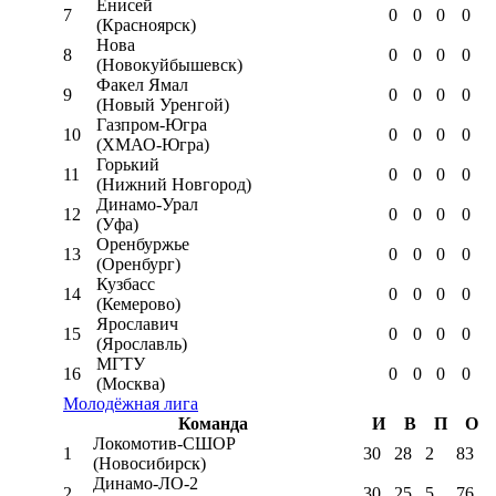
Енисей
7
0
0
0
0
(Красноярск)
Нова
8
0
0
0
0
(Новокуйбышевск)
Факел Ямал
9
0
0
0
0
(Новый Уренгой)
Газпром-Югра
10
0
0
0
0
(ХМАО-Югра)
Горький
11
0
0
0
0
(Нижний Новгород)
Динамо-Урал
12
0
0
0
0
(Уфа)
Оренбуржье
13
0
0
0
0
(Оренбург)
Кузбасс
14
0
0
0
0
(Кемерово)
Ярославич
15
0
0
0
0
(Ярославль)
МГТУ
16
0
0
0
0
(Москва)
Молодёжная лига
Команда
И
В
П
О
Локомотив-CШОР
1
30
28
2
83
(Новосибирск)
Динамо-ЛО-2
2
30
25
5
76