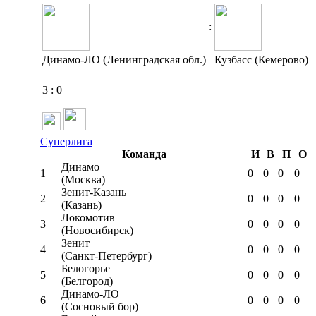
:
Динамо-ЛО (Ленинградская обл.)
Кузбасс (Кемерово)
3
:
0
Суперлига
Команда
И
В
П
О
Динамо
1
0
0
0
0
(Москва)
Зенит-Казань
2
0
0
0
0
(Казань)
Локомотив
3
0
0
0
0
(Новосибирск)
Зенит
4
0
0
0
0
(Санкт-Петербург)
Белогорье
5
0
0
0
0
(Белгород)
Динамо-ЛО
6
0
0
0
0
(Сосновый бор)