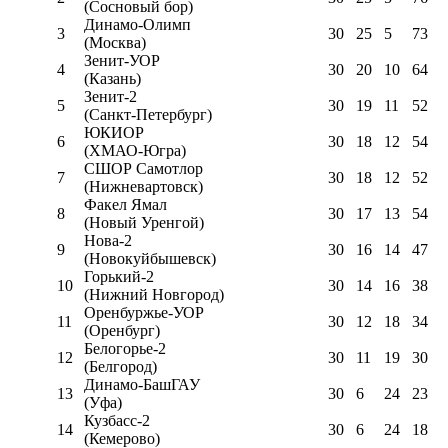
(Сосновый бор)
Динамо-Олимп
3
30
25
5
73
(Москва)
Зенит-УОР
4
30
20
10
64
(Казань)
Зенит-2
5
30
19
11
52
(Санкт-Петербург)
ЮКИОР
6
30
18
12
54
(ХМАО-Югра)
СШОР Самотлор
7
30
18
12
52
(Нижневартовск)
Факел Ямал
8
30
17
13
54
(Новый Уренгой)
Нова-2
9
30
16
14
47
(Новокуйбышевск)
Горький-2
10
30
14
16
38
(Нижний Новгород)
Оренбуржье-УОР
11
30
12
18
34
(Оренбург)
Белогорье-2
12
30
11
19
30
(Белгород)
Динамо-БашГАУ
13
30
6
24
23
(Уфа)
Кузбасс-2
14
30
6
24
18
(Кемерово)