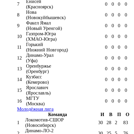
Енисей
7
0
0
0
0
(Красноярск)
Нова
8
0
0
0
0
(Новокуйбышевск)
Факел Ямал
9
0
0
0
0
(Новый Уренгой)
Газпром-Югра
10
0
0
0
0
(ХМАО-Югра)
Горький
11
0
0
0
0
(Нижний Новгород)
Динамо-Урал
12
0
0
0
0
(Уфа)
Оренбуржье
13
0
0
0
0
(Оренбург)
Кузбасс
14
0
0
0
0
(Кемерово)
Ярославич
15
0
0
0
0
(Ярославль)
МГТУ
16
0
0
0
0
(Москва)
Молодёжная лига
Команда
И
В
П
О
Локомотив-CШОР
1
30
28
2
83
(Новосибирск)
Динамо-ЛО-2
2
30
25
5
76