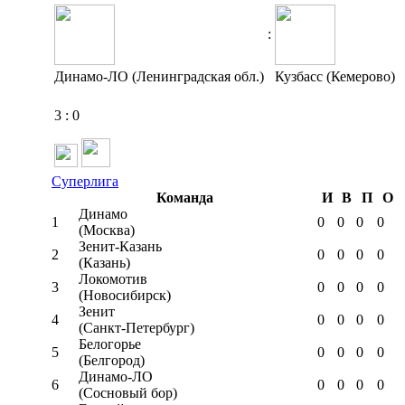
:
Динамо-ЛО (Ленинградская обл.)
Кузбасс (Кемерово)
3
:
0
Суперлига
Команда
И
В
П
О
Динамо
1
0
0
0
0
(Москва)
Зенит-Казань
2
0
0
0
0
(Казань)
Локомотив
3
0
0
0
0
(Новосибирск)
Зенит
4
0
0
0
0
(Санкт-Петербург)
Белогорье
5
0
0
0
0
(Белгород)
Динамо-ЛО
6
0
0
0
0
(Сосновый бор)