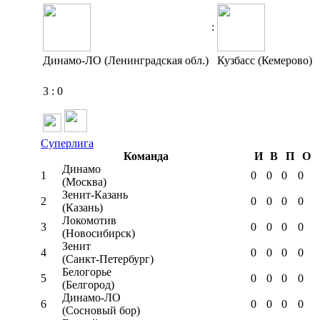
:
Динамо-ЛО (Ленинградская обл.)
Кузбасс (Кемерово)
3
:
0
Суперлига
Команда
И
В
П
О
Динамо
1
0
0
0
0
(Москва)
Зенит-Казань
2
0
0
0
0
(Казань)
Локомотив
3
0
0
0
0
(Новосибирск)
Зенит
4
0
0
0
0
(Санкт-Петербург)
Белогорье
5
0
0
0
0
(Белгород)
Динамо-ЛО
6
0
0
0
0
(Сосновый бор)