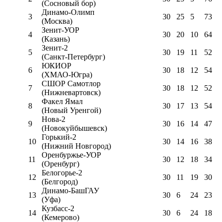
(Сосновый бор)
Динамо-Олимп
3
30
25
5
73
(Москва)
Зенит-УОР
4
30
20
10
64
(Казань)
Зенит-2
5
30
19
11
52
(Санкт-Петербург)
ЮКИОР
6
30
18
12
54
(ХМАО-Югра)
СШОР Самотлор
7
30
18
12
52
(Нижневартовск)
Факел Ямал
8
30
17
13
54
(Новый Уренгой)
Нова-2
9
30
16
14
47
(Новокуйбышевск)
Горький-2
10
30
14
16
38
(Нижний Новгород)
Оренбуржье-УОР
11
30
12
18
34
(Оренбург)
Белогорье-2
12
30
11
19
30
(Белгород)
Динамо-БашГАУ
13
30
6
24
23
(Уфа)
Кузбасс-2
14
30
6
24
18
(Кемерово)