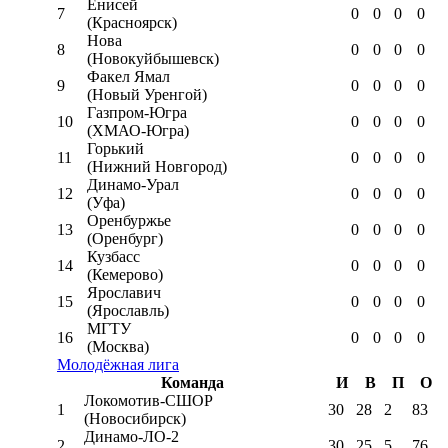
Енисей
7
0
0
0
0
(Красноярск)
Нова
8
0
0
0
0
(Новокуйбышевск)
Факел Ямал
9
0
0
0
0
(Новый Уренгой)
Газпром-Югра
10
0
0
0
0
(ХМАО-Югра)
Горький
11
0
0
0
0
(Нижний Новгород)
Динамо-Урал
12
0
0
0
0
(Уфа)
Оренбуржье
13
0
0
0
0
(Оренбург)
Кузбасс
14
0
0
0
0
(Кемерово)
Ярославич
15
0
0
0
0
(Ярославль)
МГТУ
16
0
0
0
0
(Москва)
Молодёжная лига
Команда
И
В
П
О
Локомотив-CШОР
1
30
28
2
83
(Новосибирск)
Динамо-ЛО-2
2
30
25
5
76