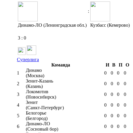
:
Динамо-ЛО (Ленинградская обл.)
Кузбасс (Кемерово)
3
:
0
Суперлига
Команда
И
В
П
О
Динамо
1
0
0
0
0
(Москва)
Зенит-Казань
2
0
0
0
0
(Казань)
Локомотив
3
0
0
0
0
(Новосибирск)
Зенит
4
0
0
0
0
(Санкт-Петербург)
Белогорье
5
0
0
0
0
(Белгород)
Динамо-ЛО
6
0
0
0
0
(Сосновый бор)