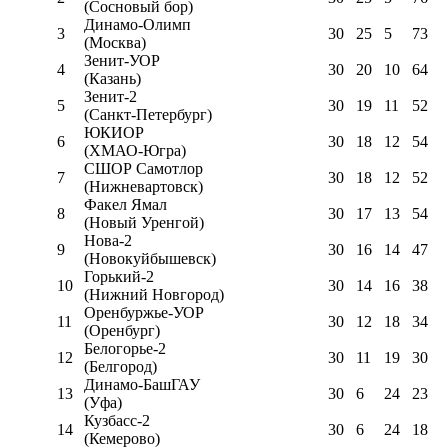
(Сосновый бор)
Динамо-Олимп
3
30
25
5
73
(Москва)
Зенит-УОР
4
30
20
10
64
(Казань)
Зенит-2
5
30
19
11
52
(Санкт-Петербург)
ЮКИОР
6
30
18
12
54
(ХМАО-Югра)
СШОР Самотлор
7
30
18
12
52
(Нижневартовск)
Факел Ямал
8
30
17
13
54
(Новый Уренгой)
Нова-2
9
30
16
14
47
(Новокуйбышевск)
Горький-2
10
30
14
16
38
(Нижний Новгород)
Оренбуржье-УОР
11
30
12
18
34
(Оренбург)
Белогорье-2
12
30
11
19
30
(Белгород)
Динамо-БашГАУ
13
30
6
24
23
(Уфа)
Кузбасс-2
14
30
6
24
18
(Кемерово)