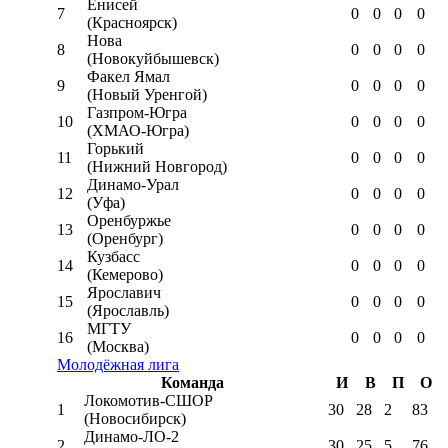
Енисей
7
0
0
0
0
(Красноярск)
Нова
8
0
0
0
0
(Новокуйбышевск)
Факел Ямал
9
0
0
0
0
(Новый Уренгой)
Газпром-Югра
10
0
0
0
0
(ХМАО-Югра)
Горький
11
0
0
0
0
(Нижний Новгород)
Динамо-Урал
12
0
0
0
0
(Уфа)
Оренбуржье
13
0
0
0
0
(Оренбург)
Кузбасс
14
0
0
0
0
(Кемерово)
Ярославич
15
0
0
0
0
(Ярославль)
МГТУ
16
0
0
0
0
(Москва)
Молодёжная лига
Команда
И
В
П
О
Локомотив-CШОР
1
30
28
2
83
(Новосибирск)
Динамо-ЛО-2
2
30
25
5
76