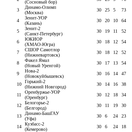
(Сосновый бор)
Динамо-Олимп
3
30
25
5
73
(Москва)
Зенит-УОР
4
30
20
10
64
(Казань)
Зенит-2
5
30
19
11
52
(Санкт-Петербург)
ЮКИОР
6
30
18
12
54
(ХМАО-Югра)
СШОР Самотлор
7
30
18
12
52
(Нижневартовск)
Факел Ямал
8
30
17
13
54
(Новый Уренгой)
Нова-2
9
30
16
14
47
(Новокуйбышевск)
Горький-2
10
30
14
16
38
(Нижний Новгород)
Оренбуржье-УОР
11
30
12
18
34
(Оренбург)
Белогорье-2
12
30
11
19
30
(Белгород)
Динамо-БашГАУ
13
30
6
24
23
(Уфа)
Кузбасс-2
14
30
6
24
18
(Кемерово)