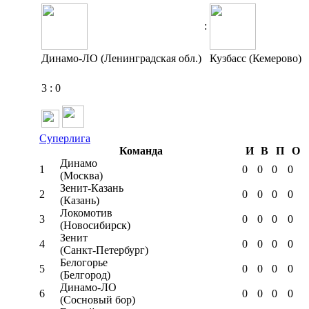
:
Динамо-ЛО (Ленинградская обл.)
Кузбасс (Кемерово)
3
:
0
Суперлига
Команда
И
В
П
О
Динамо
1
0
0
0
0
(Москва)
Зенит-Казань
2
0
0
0
0
(Казань)
Локомотив
3
0
0
0
0
(Новосибирск)
Зенит
4
0
0
0
0
(Санкт-Петербург)
Белогорье
5
0
0
0
0
(Белгород)
Динамо-ЛО
6
0
0
0
0
(Сосновый бор)