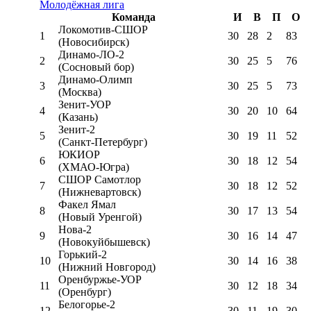
Молодёжная лига
Команда
И
В
П
О
Локомотив-CШОР
1
30
28
2
83
(Новосибирск)
Динамо-ЛО-2
2
30
25
5
76
(Сосновый бор)
Динамо-Олимп
3
30
25
5
73
(Москва)
Зенит-УОР
4
30
20
10
64
(Казань)
Зенит-2
5
30
19
11
52
(Санкт-Петербург)
ЮКИОР
6
30
18
12
54
(ХМАО-Югра)
СШОР Самотлор
7
30
18
12
52
(Нижневартовск)
Факел Ямал
8
30
17
13
54
(Новый Уренгой)
Нова-2
9
30
16
14
47
(Новокуйбышевск)
Горький-2
10
30
14
16
38
(Нижний Новгород)
Оренбуржье-УОР
11
30
12
18
34
(Оренбург)
Белогорье-2
12
30
11
19
30