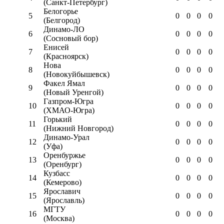
(Санкт-Петербург)
Белогорье
5
0
0
0
0
(Белгород)
Динамо-ЛО
6
0
0
0
0
(Сосновый бор)
Енисей
7
0
0
0
0
(Красноярск)
Нова
8
0
0
0
0
(Новокуйбышевск)
Факел Ямал
9
0
0
0
0
(Новый Уренгой)
Газпром-Югра
10
0
0
0
0
(ХМАО-Югра)
Горький
11
0
0
0
0
(Нижний Новгород)
Динамо-Урал
12
0
0
0
0
(Уфа)
Оренбуржье
13
0
0
0
0
(Оренбург)
Кузбасс
14
0
0
0
0
(Кемерово)
Ярославич
15
0
0
0
0
(Ярославль)
МГТУ
16
0
0
0
0
(Москва)