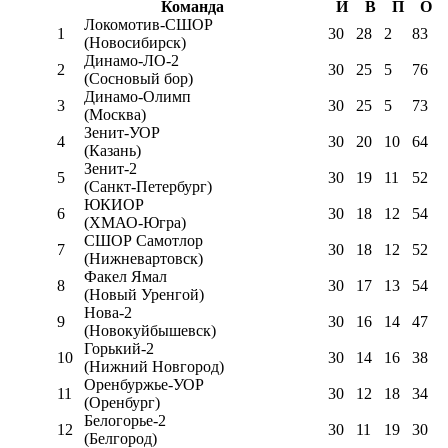
Команда
И
В
П
О
Локомотив-CШОР
1
30
28
2
83
(Новосибирск)
Динамо-ЛО-2
2
30
25
5
76
(Сосновый бор)
Динамо-Олимп
3
30
25
5
73
(Москва)
Зенит-УОР
4
30
20
10
64
(Казань)
Зенит-2
5
30
19
11
52
(Санкт-Петербург)
ЮКИОР
6
30
18
12
54
(ХМАО-Югра)
СШОР Самотлор
7
30
18
12
52
(Нижневартовск)
Факел Ямал
8
30
17
13
54
(Новый Уренгой)
Нова-2
9
30
16
14
47
(Новокуйбышевск)
Горький-2
10
30
14
16
38
(Нижний Новгород)
Оренбуржье-УОР
11
30
12
18
34
(Оренбург)
Белогорье-2
12
30
11
19
30
(Белгород)