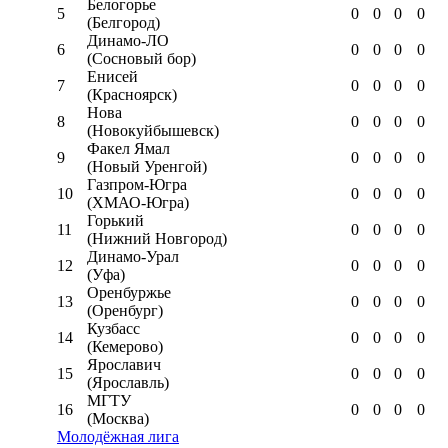
Белогорье
5
0
0
0
0
(Белгород)
Динамо-ЛО
6
0
0
0
0
(Сосновый бор)
Енисей
7
0
0
0
0
(Красноярск)
Нова
8
0
0
0
0
(Новокуйбышевск)
Факел Ямал
9
0
0
0
0
(Новый Уренгой)
Газпром-Югра
10
0
0
0
0
(ХМАО-Югра)
Горький
11
0
0
0
0
(Нижний Новгород)
Динамо-Урал
12
0
0
0
0
(Уфа)
Оренбуржье
13
0
0
0
0
(Оренбург)
Кузбасс
14
0
0
0
0
(Кемерово)
Ярославич
15
0
0
0
0
(Ярославль)
МГТУ
16
0
0
0
0
(Москва)
Молодёжная лига