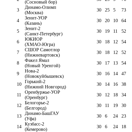
(Сосновый бор)
Динамо-Олимп
3
30
25
5
73
(Москва)
Зенит-УОР
4
30
20
10
64
(Казань)
Зенит-2
5
30
19
11
52
(Санкт-Петербург)
ЮКИОР
6
30
18
12
54
(ХМАО-Югра)
СШОР Самотлор
7
30
18
12
52
(Нижневартовск)
Факел Ямал
8
30
17
13
54
(Новый Уренгой)
Нова-2
9
30
16
14
47
(Новокуйбышевск)
Горький-2
10
30
14
16
38
(Нижний Новгород)
Оренбуржье-УОР
11
30
12
18
34
(Оренбург)
Белогорье-2
12
30
11
19
30
(Белгород)
Динамо-БашГАУ
13
30
6
24
23
(Уфа)
Кузбасс-2
14
30
6
24
18
(Кемерово)