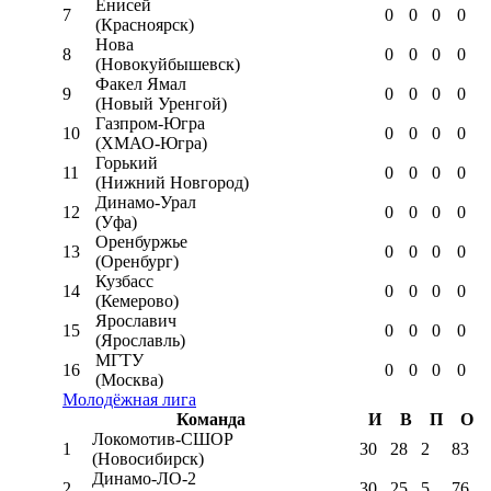
Енисей
7
0
0
0
0
(Красноярск)
Нова
8
0
0
0
0
(Новокуйбышевск)
Факел Ямал
9
0
0
0
0
(Новый Уренгой)
Газпром-Югра
10
0
0
0
0
(ХМАО-Югра)
Горький
11
0
0
0
0
(Нижний Новгород)
Динамо-Урал
12
0
0
0
0
(Уфа)
Оренбуржье
13
0
0
0
0
(Оренбург)
Кузбасс
14
0
0
0
0
(Кемерово)
Ярославич
15
0
0
0
0
(Ярославль)
МГТУ
16
0
0
0
0
(Москва)
Молодёжная лига
Команда
И
В
П
О
Локомотив-CШОР
1
30
28
2
83
(Новосибирск)
Динамо-ЛО-2
2
30
25
5
76