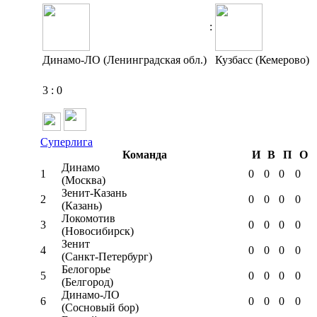
:
Динамо-ЛО (Ленинградская обл.)
Кузбасс (Кемерово)
3
:
0
Суперлига
Команда
И
В
П
О
Динамо
1
0
0
0
0
(Москва)
Зенит-Казань
2
0
0
0
0
(Казань)
Локомотив
3
0
0
0
0
(Новосибирск)
Зенит
4
0
0
0
0
(Санкт-Петербург)
Белогорье
5
0
0
0
0
(Белгород)
Динамо-ЛО
6
0
0
0
0
(Сосновый бор)