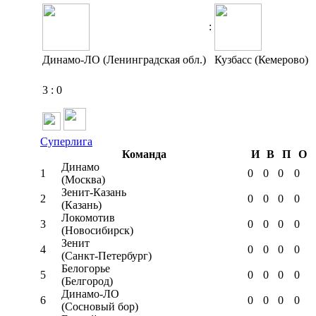
:
Динамо-ЛО (Ленинградская обл.)
Кузбасс (Кемерово)
3
:
0
Суперлига
Команда
И
В
П
О
Динамо
1
0
0
0
0
(Москва)
Зенит-Казань
2
0
0
0
0
(Казань)
Локомотив
3
0
0
0
0
(Новосибирск)
Зенит
4
0
0
0
0
(Санкт-Петербург)
Белогорье
5
0
0
0
0
(Белгород)
Динамо-ЛО
6
0
0
0
0
(Сосновый бор)