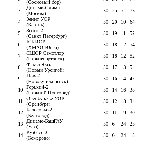
(Сосновый бор)
Динамо-Олимп
3
30
25
5
73
(Москва)
Зенит-УОР
4
30
20
10
64
(Казань)
Зенит-2
5
30
19
11
52
(Санкт-Петербург)
ЮКИОР
6
30
18
12
54
(ХМАО-Югра)
СШОР Самотлор
7
30
18
12
52
(Нижневартовск)
Факел Ямал
8
30
17
13
54
(Новый Уренгой)
Нова-2
9
30
16
14
47
(Новокуйбышевск)
Горький-2
10
30
14
16
38
(Нижний Новгород)
Оренбуржье-УОР
11
30
12
18
34
(Оренбург)
Белогорье-2
12
30
11
19
30
(Белгород)
Динамо-БашГАУ
13
30
6
24
23
(Уфа)
Кузбасс-2
14
30
6
24
18
(Кемерово)