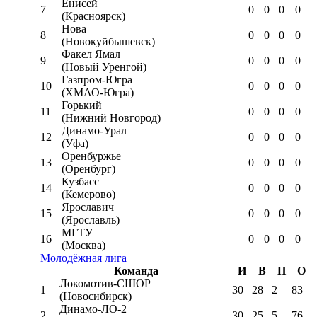
Енисей
7
0
0
0
0
(Красноярск)
Нова
8
0
0
0
0
(Новокуйбышевск)
Факел Ямал
9
0
0
0
0
(Новый Уренгой)
Газпром-Югра
10
0
0
0
0
(ХМАО-Югра)
Горький
11
0
0
0
0
(Нижний Новгород)
Динамо-Урал
12
0
0
0
0
(Уфа)
Оренбуржье
13
0
0
0
0
(Оренбург)
Кузбасс
14
0
0
0
0
(Кемерово)
Ярославич
15
0
0
0
0
(Ярославль)
МГТУ
16
0
0
0
0
(Москва)
Молодёжная лига
Команда
И
В
П
О
Локомотив-CШОР
1
30
28
2
83
(Новосибирск)
Динамо-ЛО-2
2
30
25
5
76