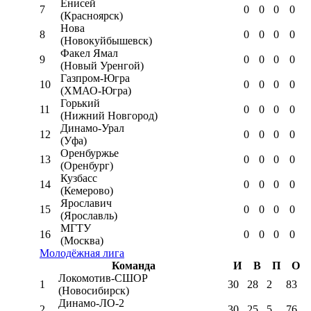
Енисей
7
0
0
0
0
(Красноярск)
Нова
8
0
0
0
0
(Новокуйбышевск)
Факел Ямал
9
0
0
0
0
(Новый Уренгой)
Газпром-Югра
10
0
0
0
0
(ХМАО-Югра)
Горький
11
0
0
0
0
(Нижний Новгород)
Динамо-Урал
12
0
0
0
0
(Уфа)
Оренбуржье
13
0
0
0
0
(Оренбург)
Кузбасс
14
0
0
0
0
(Кемерово)
Ярославич
15
0
0
0
0
(Ярославль)
МГТУ
16
0
0
0
0
(Москва)
Молодёжная лига
Команда
И
В
П
О
Локомотив-CШОР
1
30
28
2
83
(Новосибирск)
Динамо-ЛО-2
2
30
25
5
76