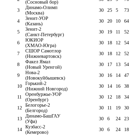
(Сосновый бор)
Динамо-Олимп
3
30
25
5
73
(Москва)
Зенит-УОР
4
30
20
10
64
(Казань)
Зенит-2
5
30
19
11
52
(Санкт-Петербург)
ЮКИОР
6
30
18
12
54
(ХМАО-Югра)
СШОР Самотлор
7
30
18
12
52
(Нижневартовск)
Факел Ямал
8
30
17
13
54
(Новый Уренгой)
Нова-2
9
30
16
14
47
(Новокуйбышевск)
Горький-2
10
30
14
16
38
(Нижний Новгород)
Оренбуржье-УОР
11
30
12
18
34
(Оренбург)
Белогорье-2
12
30
11
19
30
(Белгород)
Динамо-БашГАУ
13
30
6
24
23
(Уфа)
Кузбасс-2
14
30
6
24
18
(Кемерово)