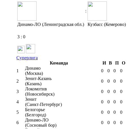
:
Динамо-ЛО (Ленинградская обл.)
Кузбасс (Кемерово)
3
:
0
Суперлига
Команда
И
В
П
О
Динамо
1
0
0
0
0
(Москва)
Зенит-Казань
2
0
0
0
0
(Казань)
Локомотив
3
0
0
0
0
(Новосибирск)
Зенит
4
0
0
0
0
(Санкт-Петербург)
Белогорье
5
0
0
0
0
(Белгород)
Динамо-ЛО
6
0
0
0
0
(Сосновый бор)