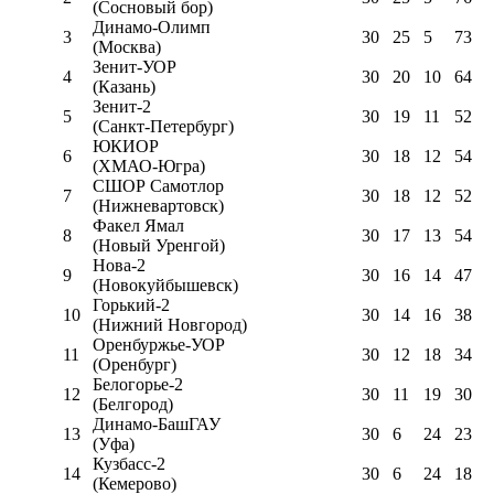
(Сосновый бор)
Динамо-Олимп
3
30
25
5
73
(Москва)
Зенит-УОР
4
30
20
10
64
(Казань)
Зенит-2
5
30
19
11
52
(Санкт-Петербург)
ЮКИОР
6
30
18
12
54
(ХМАО-Югра)
СШОР Самотлор
7
30
18
12
52
(Нижневартовск)
Факел Ямал
8
30
17
13
54
(Новый Уренгой)
Нова-2
9
30
16
14
47
(Новокуйбышевск)
Горький-2
10
30
14
16
38
(Нижний Новгород)
Оренбуржье-УОР
11
30
12
18
34
(Оренбург)
Белогорье-2
12
30
11
19
30
(Белгород)
Динамо-БашГАУ
13
30
6
24
23
(Уфа)
Кузбасс-2
14
30
6
24
18
(Кемерово)