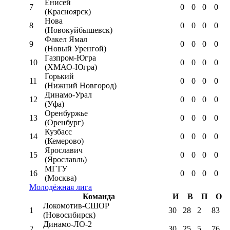
Енисей
7
0
0
0
0
(Красноярск)
Нова
8
0
0
0
0
(Новокуйбышевск)
Факел Ямал
9
0
0
0
0
(Новый Уренгой)
Газпром-Югра
10
0
0
0
0
(ХМАО-Югра)
Горький
11
0
0
0
0
(Нижний Новгород)
Динамо-Урал
12
0
0
0
0
(Уфа)
Оренбуржье
13
0
0
0
0
(Оренбург)
Кузбасс
14
0
0
0
0
(Кемерово)
Ярославич
15
0
0
0
0
(Ярославль)
МГТУ
16
0
0
0
0
(Москва)
Молодёжная лига
Команда
И
В
П
О
Локомотив-CШОР
1
30
28
2
83
(Новосибирск)
Динамо-ЛО-2
2
30
25
5
76