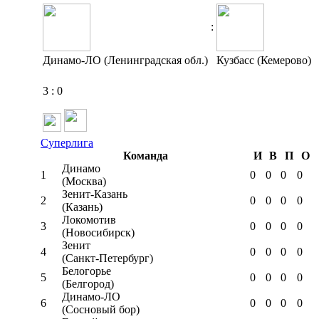
:
Динамо-ЛО (Ленинградская обл.)
Кузбасс (Кемерово)
3
:
0
Суперлига
Команда
И
В
П
О
Динамо
1
0
0
0
0
(Москва)
Зенит-Казань
2
0
0
0
0
(Казань)
Локомотив
3
0
0
0
0
(Новосибирск)
Зенит
4
0
0
0
0
(Санкт-Петербург)
Белогорье
5
0
0
0
0
(Белгород)
Динамо-ЛО
6
0
0
0
0
(Сосновый бор)