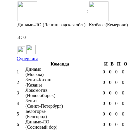
:
Динамо-ЛО (Ленинградская обл.)
Кузбасс (Кемерово)
3
:
0
Суперлига
Команда
И
В
П
О
Динамо
1
0
0
0
0
(Москва)
Зенит-Казань
2
0
0
0
0
(Казань)
Локомотив
3
0
0
0
0
(Новосибирск)
Зенит
4
0
0
0
0
(Санкт-Петербург)
Белогорье
5
0
0
0
0
(Белгород)
Динамо-ЛО
6
0
0
0
0
(Сосновый бор)