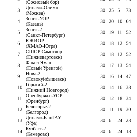
(Сосновый бор)
Динамо-Олимп
3
30
25
5
73
(Москва)
Зенит-УОР
4
30
20
10
64
(Казань)
Зенит-2
5
30
19
11
52
(Санкт-Петербург)
ЮКИОР
6
30
18
12
54
(ХМАО-Югра)
СШОР Самотлор
7
30
18
12
52
(Нижневартовск)
Факел Ямал
8
30
17
13
54
(Новый Уренгой)
Нова-2
9
30
16
14
47
(Новокуйбышевск)
Горький-2
10
30
14
16
38
(Нижний Новгород)
Оренбуржье-УОР
11
30
12
18
34
(Оренбург)
Белогорье-2
12
30
11
19
30
(Белгород)
Динамо-БашГАУ
13
30
6
24
23
(Уфа)
Кузбасс-2
14
30
6
24
18
(Кемерово)