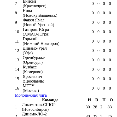
Енисей
7
0
0
0
0
(Красноярск)
Нова
8
0
0
0
0
(Новокуйбышевск)
Факел Ямал
9
0
0
0
0
(Новый Уренгой)
Газпром-Югра
10
0
0
0
0
(ХМАО-Югра)
Горький
11
0
0
0
0
(Нижний Новгород)
Динамо-Урал
12
0
0
0
0
(Уфа)
Оренбуржье
13
0
0
0
0
(Оренбург)
Кузбасс
14
0
0
0
0
(Кемерово)
Ярославич
15
0
0
0
0
(Ярославль)
МГТУ
16
0
0
0
0
(Москва)
Молодёжная лига
Команда
И
В
П
О
Локомотив-CШОР
1
30
28
2
83
(Новосибирск)
Динамо-ЛО-2
2
30
25
5
76