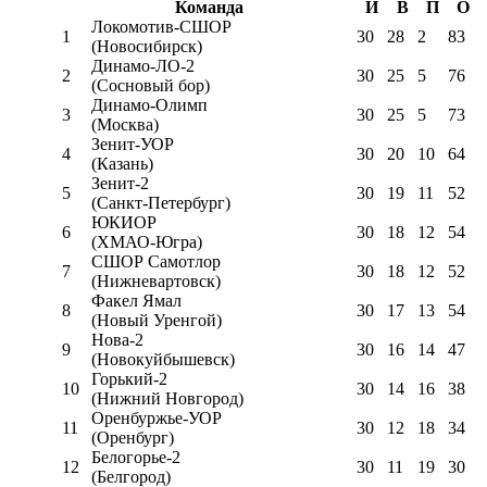
Команда
И
В
П
О
Локомотив-CШОР
1
30
28
2
83
(Новосибирск)
Динамо-ЛО-2
2
30
25
5
76
(Сосновый бор)
Динамо-Олимп
3
30
25
5
73
(Москва)
Зенит-УОР
4
30
20
10
64
(Казань)
Зенит-2
5
30
19
11
52
(Санкт-Петербург)
ЮКИОР
6
30
18
12
54
(ХМАО-Югра)
СШОР Самотлор
7
30
18
12
52
(Нижневартовск)
Факел Ямал
8
30
17
13
54
(Новый Уренгой)
Нова-2
9
30
16
14
47
(Новокуйбышевск)
Горький-2
10
30
14
16
38
(Нижний Новгород)
Оренбуржье-УОР
11
30
12
18
34
(Оренбург)
Белогорье-2
12
30
11
19
30
(Белгород)