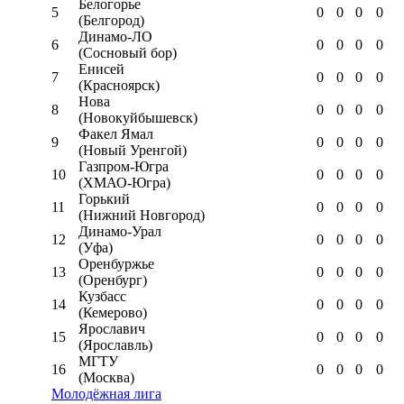
Белогорье
5
0
0
0
0
(Белгород)
Динамо-ЛО
6
0
0
0
0
(Сосновый бор)
Енисей
7
0
0
0
0
(Красноярск)
Нова
8
0
0
0
0
(Новокуйбышевск)
Факел Ямал
9
0
0
0
0
(Новый Уренгой)
Газпром-Югра
10
0
0
0
0
(ХМАО-Югра)
Горький
11
0
0
0
0
(Нижний Новгород)
Динамо-Урал
12
0
0
0
0
(Уфа)
Оренбуржье
13
0
0
0
0
(Оренбург)
Кузбасс
14
0
0
0
0
(Кемерово)
Ярославич
15
0
0
0
0
(Ярославль)
МГТУ
16
0
0
0
0
(Москва)
Молодёжная лига