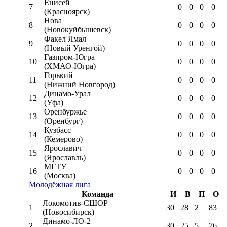
Енисей
7
0
0
0
0
(Красноярск)
Нова
8
0
0
0
0
(Новокуйбышевск)
Факел Ямал
9
0
0
0
0
(Новый Уренгой)
Газпром-Югра
10
0
0
0
0
(ХМАО-Югра)
Горький
11
0
0
0
0
(Нижний Новгород)
Динамо-Урал
12
0
0
0
0
(Уфа)
Оренбуржье
13
0
0
0
0
(Оренбург)
Кузбасс
14
0
0
0
0
(Кемерово)
Ярославич
15
0
0
0
0
(Ярославль)
МГТУ
16
0
0
0
0
(Москва)
Молодёжная лига
Команда
И
В
П
О
Локомотив-CШОР
1
30
28
2
83
(Новосибирск)
Динамо-ЛО-2
2
30
25
5
76