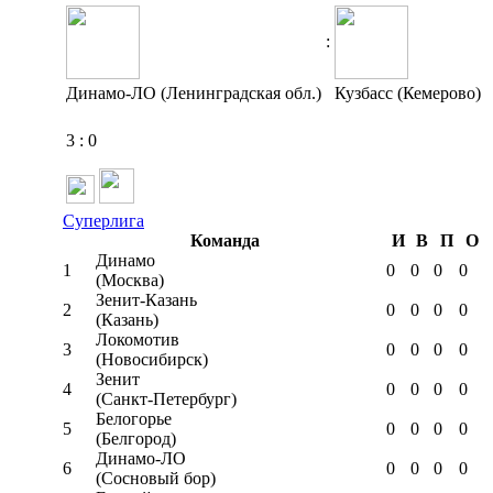
:
Динамо-ЛО (Ленинградская обл.)
Кузбасс (Кемерово)
3
:
0
Суперлига
Команда
И
В
П
О
Динамо
1
0
0
0
0
(Москва)
Зенит-Казань
2
0
0
0
0
(Казань)
Локомотив
3
0
0
0
0
(Новосибирск)
Зенит
4
0
0
0
0
(Санкт-Петербург)
Белогорье
5
0
0
0
0
(Белгород)
Динамо-ЛО
6
0
0
0
0
(Сосновый бор)