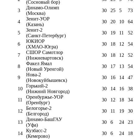
(Сосновый бор)
Динамо-Олимп
3
30
25
5
73
(Москва)
Зенит-УОР
4
30
20
10
64
(Казань)
Зенит-2
5
30
19
11
52
(Санкт-Петербург)
ЮКИОР
6
30
18
12
54
(ХМАО-Югра)
СШОР Самотлор
7
30
18
12
52
(Нижневартовск)
Факел Ямал
8
30
17
13
54
(Новый Уренгой)
Нова-2
9
30
16
14
47
(Новокуйбышевск)
Горький-2
10
30
14
16
38
(Нижний Новгород)
Оренбуржье-УОР
11
30
12
18
34
(Оренбург)
Белогорье-2
12
30
11
19
30
(Белгород)
Динамо-БашГАУ
13
30
6
24
23
(Уфа)
Кузбасс-2
14
30
6
24
18
(Кемерово)