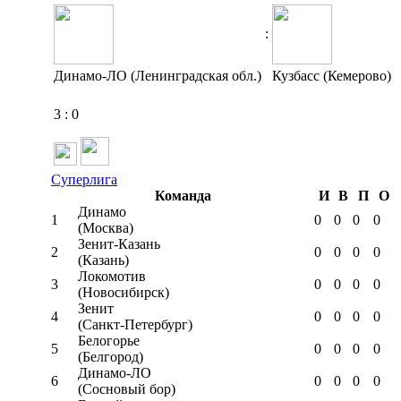
:
Динамо-ЛО (Ленинградская обл.)
Кузбасс (Кемерово)
3
:
0
Суперлига
Команда
И
В
П
О
Динамо
1
0
0
0
0
(Москва)
Зенит-Казань
2
0
0
0
0
(Казань)
Локомотив
3
0
0
0
0
(Новосибирск)
Зенит
4
0
0
0
0
(Санкт-Петербург)
Белогорье
5
0
0
0
0
(Белгород)
Динамо-ЛО
6
0
0
0
0
(Сосновый бор)