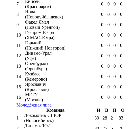
Енисей
7
0
0
0
0
(Красноярск)
Нова
8
0
0
0
0
(Новокуйбышевск)
Факел Ямал
9
0
0
0
0
(Новый Уренгой)
Газпром-Югра
10
0
0
0
0
(ХМАО-Югра)
Горький
11
0
0
0
0
(Нижний Новгород)
Динамо-Урал
12
0
0
0
0
(Уфа)
Оренбуржье
13
0
0
0
0
(Оренбург)
Кузбасс
14
0
0
0
0
(Кемерово)
Ярославич
15
0
0
0
0
(Ярославль)
МГТУ
16
0
0
0
0
(Москва)
Молодёжная лига
Команда
И
В
П
О
Локомотив-CШОР
1
30
28
2
83
(Новосибирск)
Динамо-ЛО-2
2
30
25
5
76