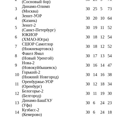
(Сосновый бор)
Динамо-Олимп
3
30
25
5
73
(Москва)
Зенит-УОР
4
30
20
10
64
(Казань)
Зенит-2
5
30
19
11
52
(Санкт-Петербург)
ЮКИОР
6
30
18
12
54
(ХМАО-Югра)
СШОР Самотлор
7
30
18
12
52
(Нижневартовск)
Факел Ямал
8
30
17
13
54
(Новый Уренгой)
Нова-2
9
30
16
14
47
(Новокуйбышевск)
Горький-2
10
30
14
16
38
(Нижний Новгород)
Оренбуржье-УОР
11
30
12
18
34
(Оренбург)
Белогорье-2
12
30
11
19
30
(Белгород)
Динамо-БашГАУ
13
30
6
24
23
(Уфа)
Кузбасс-2
14
30
6
24
18
(Кемерово)