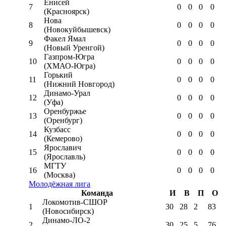
Енисей
7
0
0
0
0
(Красноярск)
Нова
8
0
0
0
0
(Новокуйбышевск)
Факел Ямал
9
0
0
0
0
(Новый Уренгой)
Газпром-Югра
10
0
0
0
0
(ХМАО-Югра)
Горький
11
0
0
0
0
(Нижний Новгород)
Динамо-Урал
12
0
0
0
0
(Уфа)
Оренбуржье
13
0
0
0
0
(Оренбург)
Кузбасс
14
0
0
0
0
(Кемерово)
Ярославич
15
0
0
0
0
(Ярославль)
МГТУ
16
0
0
0
0
(Москва)
Молодёжная лига
Команда
И
В
П
О
Локомотив-CШОР
1
30
28
2
83
(Новосибирск)
Динамо-ЛО-2
2
30
25
5
76