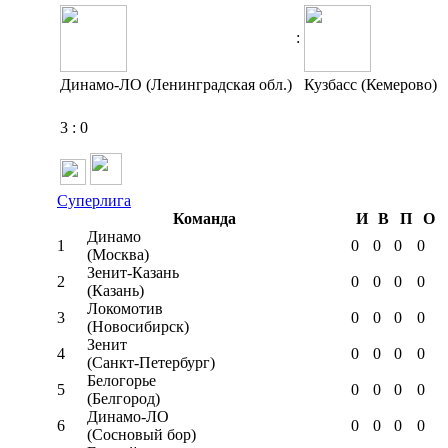
:
Динамо-ЛО (Ленинградская обл.)
Кузбасс (Кемерово)
3
:
0
Суперлига
Команда
И
В
П
О
Динамо
1
0
0
0
0
(Москва)
Зенит-Казань
2
0
0
0
0
(Казань)
Локомотив
3
0
0
0
0
(Новосибирск)
Зенит
4
0
0
0
0
(Санкт-Петербург)
Белогорье
5
0
0
0
0
(Белгород)
Динамо-ЛО
6
0
0
0
0
(Сосновый бор)