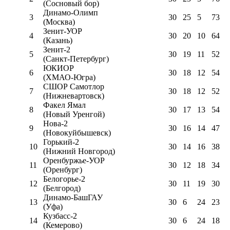
(Сосновый бор)
Динамо-Олимп
3
30
25
5
73
(Москва)
Зенит-УОР
4
30
20
10
64
(Казань)
Зенит-2
5
30
19
11
52
(Санкт-Петербург)
ЮКИОР
6
30
18
12
54
(ХМАО-Югра)
СШОР Самотлор
7
30
18
12
52
(Нижневартовск)
Факел Ямал
8
30
17
13
54
(Новый Уренгой)
Нова-2
9
30
16
14
47
(Новокуйбышевск)
Горький-2
10
30
14
16
38
(Нижний Новгород)
Оренбуржье-УОР
11
30
12
18
34
(Оренбург)
Белогорье-2
12
30
11
19
30
(Белгород)
Динамо-БашГАУ
13
30
6
24
23
(Уфа)
Кузбасс-2
14
30
6
24
18
(Кемерово)