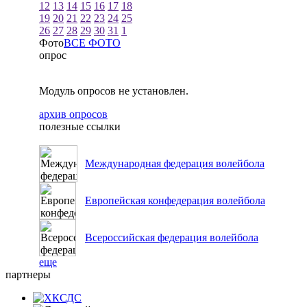
12
13
14
15
16
17
18
19
20
21
22
23
24
25
26
27
28
29
30
31
1
Фото
ВСЕ ФОТО
опрос
Модуль опросов не установлен.
архив опросов
полезные ссылки
Международная федерация волейбола
Европейская конфедерация волейбола
Всероссийская федерация волейбола
еще
партнеры