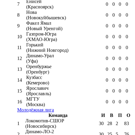
Енисей
7
0
0
0
0
(Красноярск)
Нова
8
0
0
0
0
(Новокуйбышевск)
Факел Ямал
9
0
0
0
0
(Новый Уренгой)
Газпром-Югра
10
0
0
0
0
(ХМАО-Югра)
Горький
11
0
0
0
0
(Нижний Новгород)
Динамо-Урал
12
0
0
0
0
(Уфа)
Оренбуржье
13
0
0
0
0
(Оренбург)
Кузбасс
14
0
0
0
0
(Кемерово)
Ярославич
15
0
0
0
0
(Ярославль)
МГТУ
16
0
0
0
0
(Москва)
Молодёжная лига
Команда
И
В
П
О
Локомотив-CШОР
1
30
28
2
83
(Новосибирск)
Динамо-ЛО-2
2
30
25
5
76