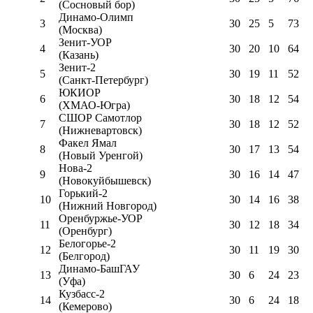
(Сосновый бор)
Динамо-Олимп
3
30
25
5
73
(Москва)
Зенит-УОР
4
30
20
10
64
(Казань)
Зенит-2
5
30
19
11
52
(Санкт-Петербург)
ЮКИОР
6
30
18
12
54
(ХМАО-Югра)
СШОР Самотлор
7
30
18
12
52
(Нижневартовск)
Факел Ямал
8
30
17
13
54
(Новый Уренгой)
Нова-2
9
30
16
14
47
(Новокуйбышевск)
Горький-2
10
30
14
16
38
(Нижний Новгород)
Оренбуржье-УОР
11
30
12
18
34
(Оренбург)
Белогорье-2
12
30
11
19
30
(Белгород)
Динамо-БашГАУ
13
30
6
24
23
(Уфа)
Кузбасс-2
14
30
6
24
18
(Кемерово)