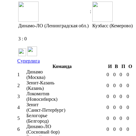
:
Динамо-ЛО (Ленинградская обл.)
Кузбасс (Кемерово)
3
:
0
Суперлига
Команда
И
В
П
О
Динамо
1
0
0
0
0
(Москва)
Зенит-Казань
2
0
0
0
0
(Казань)
Локомотив
3
0
0
0
0
(Новосибирск)
Зенит
4
0
0
0
0
(Санкт-Петербург)
Белогорье
5
0
0
0
0
(Белгород)
Динамо-ЛО
6
0
0
0
0
(Сосновый бор)