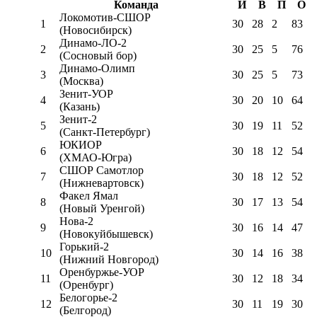
Команда
И
В
П
О
Локомотив-CШОР
1
30
28
2
83
(Новосибирск)
Динамо-ЛО-2
2
30
25
5
76
(Сосновый бор)
Динамо-Олимп
3
30
25
5
73
(Москва)
Зенит-УОР
4
30
20
10
64
(Казань)
Зенит-2
5
30
19
11
52
(Санкт-Петербург)
ЮКИОР
6
30
18
12
54
(ХМАО-Югра)
СШОР Самотлор
7
30
18
12
52
(Нижневартовск)
Факел Ямал
8
30
17
13
54
(Новый Уренгой)
Нова-2
9
30
16
14
47
(Новокуйбышевск)
Горький-2
10
30
14
16
38
(Нижний Новгород)
Оренбуржье-УОР
11
30
12
18
34
(Оренбург)
Белогорье-2
12
30
11
19
30
(Белгород)