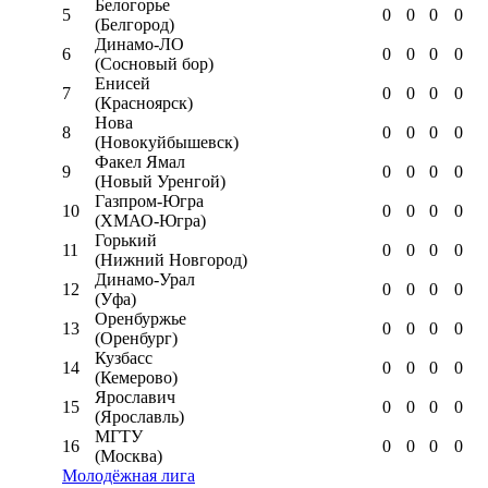
Белогорье
5
0
0
0
0
(Белгород)
Динамо-ЛО
6
0
0
0
0
(Сосновый бор)
Енисей
7
0
0
0
0
(Красноярск)
Нова
8
0
0
0
0
(Новокуйбышевск)
Факел Ямал
9
0
0
0
0
(Новый Уренгой)
Газпром-Югра
10
0
0
0
0
(ХМАО-Югра)
Горький
11
0
0
0
0
(Нижний Новгород)
Динамо-Урал
12
0
0
0
0
(Уфа)
Оренбуржье
13
0
0
0
0
(Оренбург)
Кузбасс
14
0
0
0
0
(Кемерово)
Ярославич
15
0
0
0
0
(Ярославль)
МГТУ
16
0
0
0
0
(Москва)
Молодёжная лига