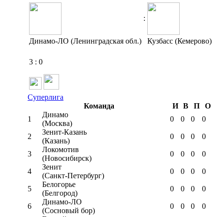
:
Динамо-ЛО (Ленинградская обл.)
Кузбасс (Кемерово)
3
:
0
Суперлига
Команда
И
В
П
О
Динамо
1
0
0
0
0
(Москва)
Зенит-Казань
2
0
0
0
0
(Казань)
Локомотив
3
0
0
0
0
(Новосибирск)
Зенит
4
0
0
0
0
(Санкт-Петербург)
Белогорье
5
0
0
0
0
(Белгород)
Динамо-ЛО
6
0
0
0
0
(Сосновый бор)