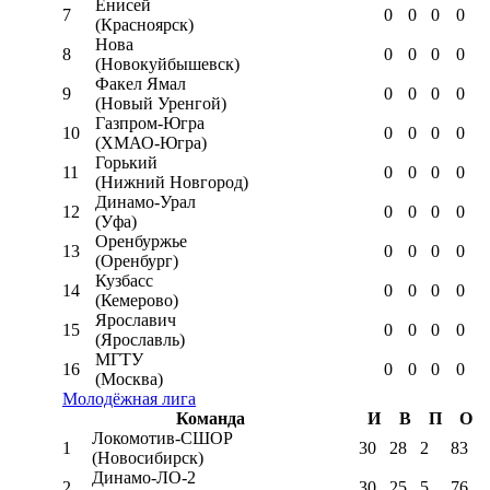
Енисей
7
0
0
0
0
(Красноярск)
Нова
8
0
0
0
0
(Новокуйбышевск)
Факел Ямал
9
0
0
0
0
(Новый Уренгой)
Газпром-Югра
10
0
0
0
0
(ХМАО-Югра)
Горький
11
0
0
0
0
(Нижний Новгород)
Динамо-Урал
12
0
0
0
0
(Уфа)
Оренбуржье
13
0
0
0
0
(Оренбург)
Кузбасс
14
0
0
0
0
(Кемерово)
Ярославич
15
0
0
0
0
(Ярославль)
МГТУ
16
0
0
0
0
(Москва)
Молодёжная лига
Команда
И
В
П
О
Локомотив-CШОР
1
30
28
2
83
(Новосибирск)
Динамо-ЛО-2
2
30
25
5
76