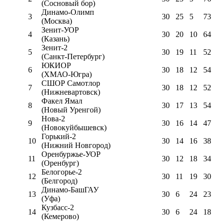
(Сосновый бор)
Динамо-Олимп
3
30
25
5
73
(Москва)
Зенит-УОР
4
30
20
10
64
(Казань)
Зенит-2
5
30
19
11
52
(Санкт-Петербург)
ЮКИОР
6
30
18
12
54
(ХМАО-Югра)
СШОР Самотлор
7
30
18
12
52
(Нижневартовск)
Факел Ямал
8
30
17
13
54
(Новый Уренгой)
Нова-2
9
30
16
14
47
(Новокуйбышевск)
Горький-2
10
30
14
16
38
(Нижний Новгород)
Оренбуржье-УОР
11
30
12
18
34
(Оренбург)
Белогорье-2
12
30
11
19
30
(Белгород)
Динамо-БашГАУ
13
30
6
24
23
(Уфа)
Кузбасс-2
14
30
6
24
18
(Кемерово)