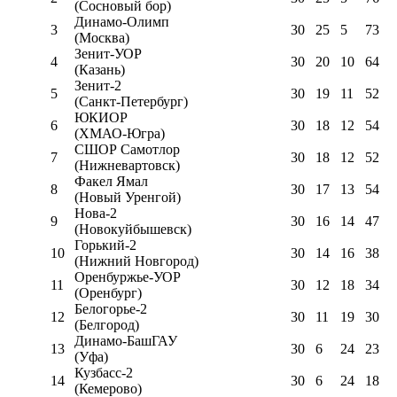
(Сосновый бор)
Динамо-Олимп
3
30
25
5
73
(Москва)
Зенит-УОР
4
30
20
10
64
(Казань)
Зенит-2
5
30
19
11
52
(Санкт-Петербург)
ЮКИОР
6
30
18
12
54
(ХМАО-Югра)
СШОР Самотлор
7
30
18
12
52
(Нижневартовск)
Факел Ямал
8
30
17
13
54
(Новый Уренгой)
Нова-2
9
30
16
14
47
(Новокуйбышевск)
Горький-2
10
30
14
16
38
(Нижний Новгород)
Оренбуржье-УОР
11
30
12
18
34
(Оренбург)
Белогорье-2
12
30
11
19
30
(Белгород)
Динамо-БашГАУ
13
30
6
24
23
(Уфа)
Кузбасс-2
14
30
6
24
18
(Кемерово)