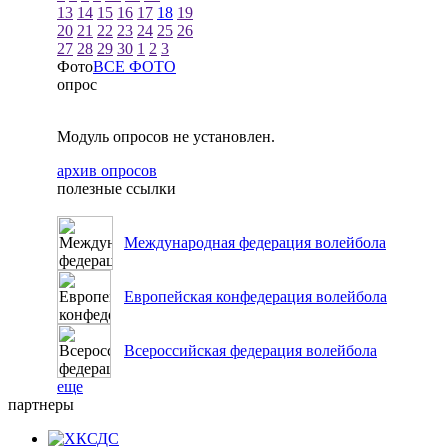
13
14
15
16
17
18
19
20
21
22
23
24
25
26
27
28
29
30
1
2
3
Фото
ВСЕ ФОТО
опрос
Модуль опросов не установлен.
архив опросов
полезные ссылки
Международная федерация волейбола
Европейская конфедерация волейбола
Всероссийская федерация волейбола
еще
партнеры