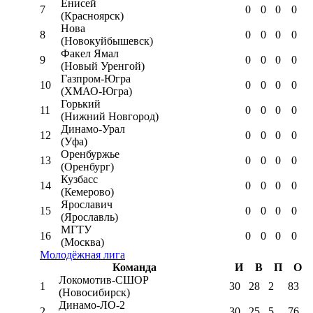
Енисей
7
0
0
0
0
(Красноярск)
Нова
8
0
0
0
0
(Новокуйбышевск)
Факел Ямал
9
0
0
0
0
(Новый Уренгой)
Газпром-Югра
10
0
0
0
0
(ХМАО-Югра)
Горький
11
0
0
0
0
(Нижний Новгород)
Динамо-Урал
12
0
0
0
0
(Уфа)
Оренбуржье
13
0
0
0
0
(Оренбург)
Кузбасс
14
0
0
0
0
(Кемерово)
Ярославич
15
0
0
0
0
(Ярославль)
МГТУ
16
0
0
0
0
(Москва)
Молодёжная лига
Команда
И
В
П
О
Локомотив-CШОР
1
30
28
2
83
(Новосибирск)
Динамо-ЛО-2
2
30
25
5
76