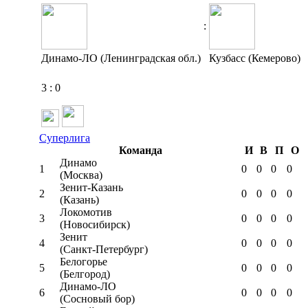
:
Динамо-ЛО (Ленинградская обл.)
Кузбасс (Кемерово)
3
:
0
Суперлига
Команда
И
В
П
О
Динамо
1
0
0
0
0
(Москва)
Зенит-Казань
2
0
0
0
0
(Казань)
Локомотив
3
0
0
0
0
(Новосибирск)
Зенит
4
0
0
0
0
(Санкт-Петербург)
Белогорье
5
0
0
0
0
(Белгород)
Динамо-ЛО
6
0
0
0
0
(Сосновый бор)