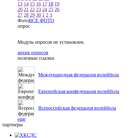
13
14
15
16
17
18
19
20
21
22
23
24
25
26
27
28
29
30
1
2
3
Фото
ВСЕ ФОТО
опрос
Модуль опросов не установлен.
архив опросов
полезные ссылки
Международная федерация волейбола
Европейская конфедерация волейбола
Всероссийская федерация волейбола
еще
партнеры