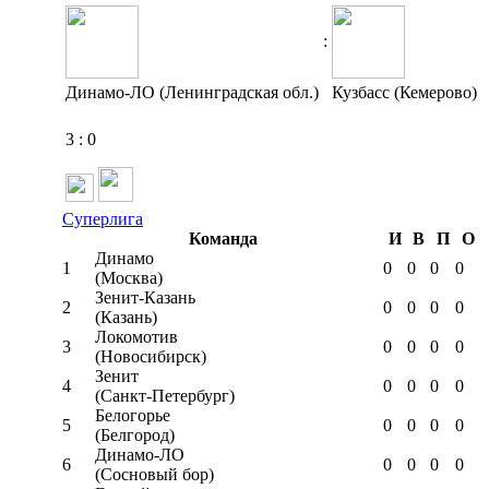
:
Динамо-ЛО (Ленинградская обл.)
Кузбасс (Кемерово)
3
:
0
Суперлига
Команда
И
В
П
О
Динамо
1
0
0
0
0
(Москва)
Зенит-Казань
2
0
0
0
0
(Казань)
Локомотив
3
0
0
0
0
(Новосибирск)
Зенит
4
0
0
0
0
(Санкт-Петербург)
Белогорье
5
0
0
0
0
(Белгород)
Динамо-ЛО
6
0
0
0
0
(Сосновый бор)