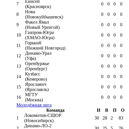
Енисей
7
0
0
0
0
(Красноярск)
Нова
8
0
0
0
0
(Новокуйбышевск)
Факел Ямал
9
0
0
0
0
(Новый Уренгой)
Газпром-Югра
10
0
0
0
0
(ХМАО-Югра)
Горький
11
0
0
0
0
(Нижний Новгород)
Динамо-Урал
12
0
0
0
0
(Уфа)
Оренбуржье
13
0
0
0
0
(Оренбург)
Кузбасс
14
0
0
0
0
(Кемерово)
Ярославич
15
0
0
0
0
(Ярославль)
МГТУ
16
0
0
0
0
(Москва)
Молодёжная лига
Команда
И
В
П
О
Локомотив-CШОР
1
30
28
2
83
(Новосибирск)
Динамо-ЛО-2
2
30
25
5
76