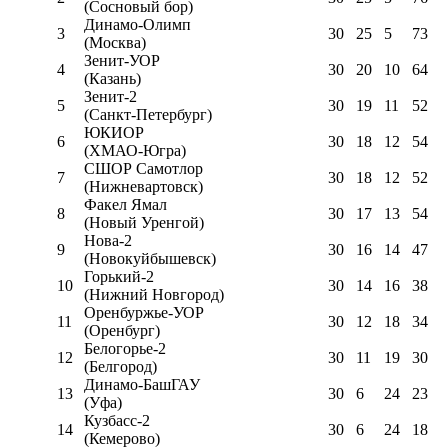
(Сосновый бор)
Динамо-Олимп
3
30
25
5
73
(Москва)
Зенит-УОР
4
30
20
10
64
(Казань)
Зенит-2
5
30
19
11
52
(Санкт-Петербург)
ЮКИОР
6
30
18
12
54
(ХМАО-Югра)
СШОР Самотлор
7
30
18
12
52
(Нижневартовск)
Факел Ямал
8
30
17
13
54
(Новый Уренгой)
Нова-2
9
30
16
14
47
(Новокуйбышевск)
Горький-2
10
30
14
16
38
(Нижний Новгород)
Оренбуржье-УОР
11
30
12
18
34
(Оренбург)
Белогорье-2
12
30
11
19
30
(Белгород)
Динамо-БашГАУ
13
30
6
24
23
(Уфа)
Кузбасс-2
14
30
6
24
18
(Кемерово)