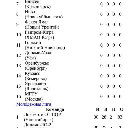
Енисей
7
0
0
0
0
(Красноярск)
Нова
8
0
0
0
0
(Новокуйбышевск)
Факел Ямал
9
0
0
0
0
(Новый Уренгой)
Газпром-Югра
10
0
0
0
0
(ХМАО-Югра)
Горький
11
0
0
0
0
(Нижний Новгород)
Динамо-Урал
12
0
0
0
0
(Уфа)
Оренбуржье
13
0
0
0
0
(Оренбург)
Кузбасс
14
0
0
0
0
(Кемерово)
Ярославич
15
0
0
0
0
(Ярославль)
МГТУ
16
0
0
0
0
(Москва)
Молодёжная лига
Команда
И
В
П
О
Локомотив-CШОР
1
30
28
2
83
(Новосибирск)
Динамо-ЛО-2
2
30
25
5
76