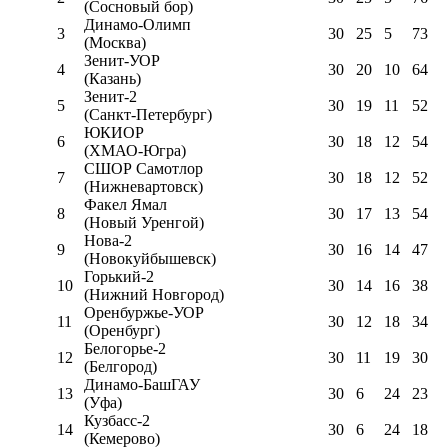
(Сосновый бор)
Динамо-Олимп
3
30
25
5
73
(Москва)
Зенит-УОР
4
30
20
10
64
(Казань)
Зенит-2
5
30
19
11
52
(Санкт-Петербург)
ЮКИОР
6
30
18
12
54
(ХМАО-Югра)
СШОР Самотлор
7
30
18
12
52
(Нижневартовск)
Факел Ямал
8
30
17
13
54
(Новый Уренгой)
Нова-2
9
30
16
14
47
(Новокуйбышевск)
Горький-2
10
30
14
16
38
(Нижний Новгород)
Оренбуржье-УОР
11
30
12
18
34
(Оренбург)
Белогорье-2
12
30
11
19
30
(Белгород)
Динамо-БашГАУ
13
30
6
24
23
(Уфа)
Кузбасс-2
14
30
6
24
18
(Кемерово)