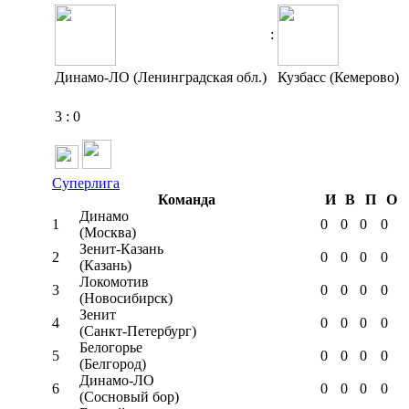
:
Динамо-ЛО (Ленинградская обл.)
Кузбасс (Кемерово)
3
:
0
Суперлига
Команда
И
В
П
О
Динамо
1
0
0
0
0
(Москва)
Зенит-Казань
2
0
0
0
0
(Казань)
Локомотив
3
0
0
0
0
(Новосибирск)
Зенит
4
0
0
0
0
(Санкт-Петербург)
Белогорье
5
0
0
0
0
(Белгород)
Динамо-ЛО
6
0
0
0
0
(Сосновый бор)