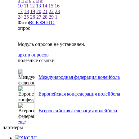
3
4
5
6
7
8
9
10
11
12
13
14
15
16
17
18
19
20
21
22
23
24
25
26
27
28
29
1
Фото
ВСЕ ФОТО
опрос
Модуль опросов не установлен.
архив опросов
полезные ссылки
Международная федерация волейбола
Европейская конфедерация волейбола
Всероссийская федерация волейбола
еще
партнеры