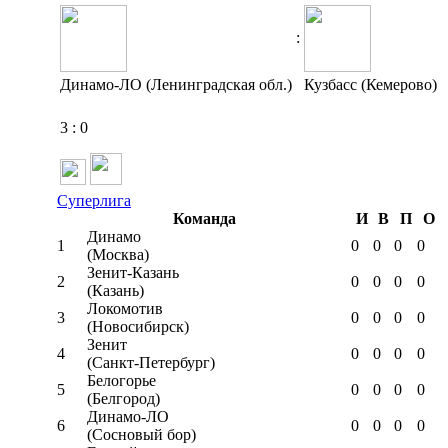
:
Динамо-ЛО (Ленинградская обл.)
Кузбасс (Кемерово)
3
:
0
Суперлига
Команда
И
В
П
О
Динамо
1
0
0
0
0
(Москва)
Зенит-Казань
2
0
0
0
0
(Казань)
Локомотив
3
0
0
0
0
(Новосибирск)
Зенит
4
0
0
0
0
(Санкт-Петербург)
Белогорье
5
0
0
0
0
(Белгород)
Динамо-ЛО
6
0
0
0
0
(Сосновый бор)