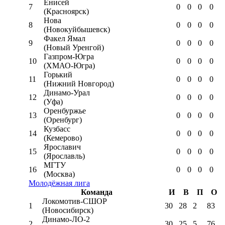
Енисей
7
0
0
0
0
(Красноярск)
Нова
8
0
0
0
0
(Новокуйбышевск)
Факел Ямал
9
0
0
0
0
(Новый Уренгой)
Газпром-Югра
10
0
0
0
0
(ХМАО-Югра)
Горький
11
0
0
0
0
(Нижний Новгород)
Динамо-Урал
12
0
0
0
0
(Уфа)
Оренбуржье
13
0
0
0
0
(Оренбург)
Кузбасс
14
0
0
0
0
(Кемерово)
Ярославич
15
0
0
0
0
(Ярославль)
МГТУ
16
0
0
0
0
(Москва)
Молодёжная лига
Команда
И
В
П
О
Локомотив-CШОР
1
30
28
2
83
(Новосибирск)
Динамо-ЛО-2
2
30
25
5
76