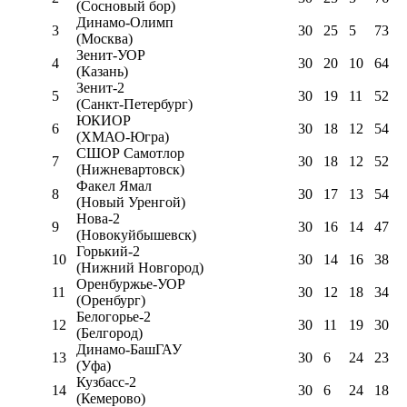
(Сосновый бор)
Динамо-Олимп
3
30
25
5
73
(Москва)
Зенит-УОР
4
30
20
10
64
(Казань)
Зенит-2
5
30
19
11
52
(Санкт-Петербург)
ЮКИОР
6
30
18
12
54
(ХМАО-Югра)
СШОР Самотлор
7
30
18
12
52
(Нижневартовск)
Факел Ямал
8
30
17
13
54
(Новый Уренгой)
Нова-2
9
30
16
14
47
(Новокуйбышевск)
Горький-2
10
30
14
16
38
(Нижний Новгород)
Оренбуржье-УОР
11
30
12
18
34
(Оренбург)
Белогорье-2
12
30
11
19
30
(Белгород)
Динамо-БашГАУ
13
30
6
24
23
(Уфа)
Кузбасс-2
14
30
6
24
18
(Кемерово)