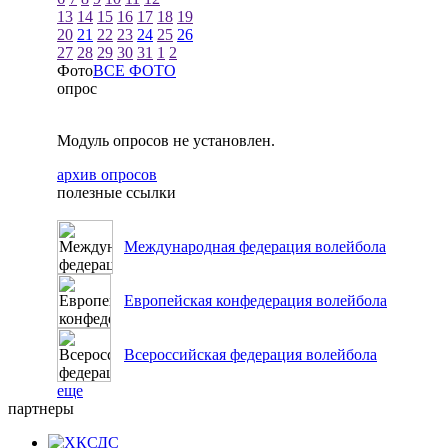
13
14
15
16
17
18
19
20
21
22
23
24
25
26
27
28
29
30
31
1
2
Фото
ВСЕ ФОТО
опрос
Модуль опросов не установлен.
архив опросов
полезные ссылки
Международная федерация волейбола
Европейская конфедерация волейбола
Всероссийская федерация волейбола
еще
партнеры