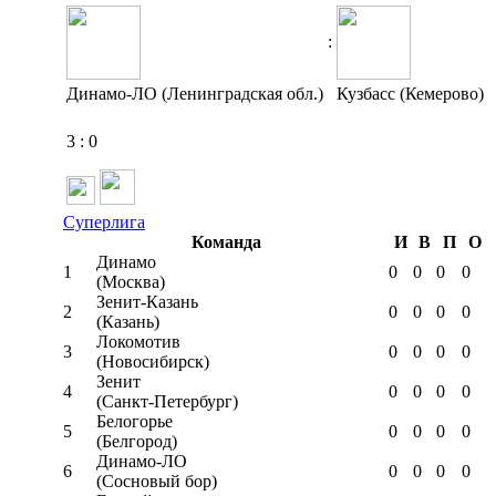
:
Динамо-ЛО (Ленинградская обл.)
Кузбасс (Кемерово)
3
:
0
Суперлига
Команда
И
В
П
О
Динамо
1
0
0
0
0
(Москва)
Зенит-Казань
2
0
0
0
0
(Казань)
Локомотив
3
0
0
0
0
(Новосибирск)
Зенит
4
0
0
0
0
(Санкт-Петербург)
Белогорье
5
0
0
0
0
(Белгород)
Динамо-ЛО
6
0
0
0
0
(Сосновый бор)