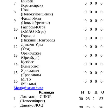
Енисей
7
0
0
0
0
(Красноярск)
Нова
8
0
0
0
0
(Новокуйбышевск)
Факел Ямал
9
0
0
0
0
(Новый Уренгой)
Газпром-Югра
10
0
0
0
0
(ХМАО-Югра)
Горький
11
0
0
0
0
(Нижний Новгород)
Динамо-Урал
12
0
0
0
0
(Уфа)
Оренбуржье
13
0
0
0
0
(Оренбург)
Кузбасс
14
0
0
0
0
(Кемерово)
Ярославич
15
0
0
0
0
(Ярославль)
МГТУ
16
0
0
0
0
(Москва)
Молодёжная лига
Команда
И
В
П
О
Локомотив-CШОР
1
30
28
2
83
(Новосибирск)
Динамо-ЛО-2
2
30
25
5
76