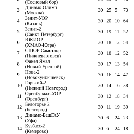
(Сосновый бор)
Динамо-Олимп
3
30
25
5
73
(Москва)
Зенит-УОР
4
30
20
10
64
(Казань)
Зенит-2
5
30
19
11
52
(Санкт-Петербург)
ЮКИОР
6
30
18
12
54
(ХМАО-Югра)
СШОР Самотлор
7
30
18
12
52
(Нижневартовск)
Факел Ямал
8
30
17
13
54
(Новый Уренгой)
Нова-2
9
30
16
14
47
(Новокуйбышевск)
Горький-2
10
30
14
16
38
(Нижний Новгород)
Оренбуржье-УОР
11
30
12
18
34
(Оренбург)
Белогорье-2
12
30
11
19
30
(Белгород)
Динамо-БашГАУ
13
30
6
24
23
(Уфа)
Кузбасс-2
14
30
6
24
18
(Кемерово)