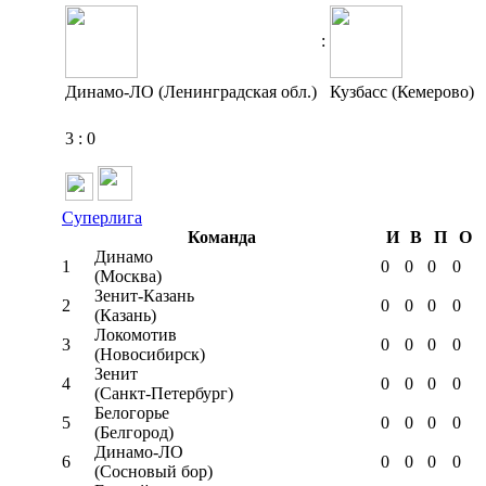
:
Динамо-ЛО (Ленинградская обл.)
Кузбасс (Кемерово)
3
:
0
Суперлига
Команда
И
В
П
О
Динамо
1
0
0
0
0
(Москва)
Зенит-Казань
2
0
0
0
0
(Казань)
Локомотив
3
0
0
0
0
(Новосибирск)
Зенит
4
0
0
0
0
(Санкт-Петербург)
Белогорье
5
0
0
0
0
(Белгород)
Динамо-ЛО
6
0
0
0
0
(Сосновый бор)