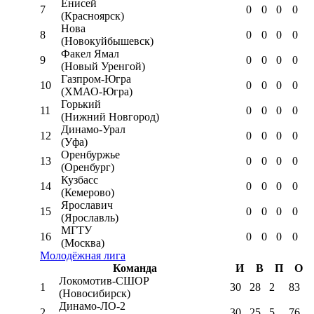
Енисей
7
0
0
0
0
(Красноярск)
Нова
8
0
0
0
0
(Новокуйбышевск)
Факел Ямал
9
0
0
0
0
(Новый Уренгой)
Газпром-Югра
10
0
0
0
0
(ХМАО-Югра)
Горький
11
0
0
0
0
(Нижний Новгород)
Динамо-Урал
12
0
0
0
0
(Уфа)
Оренбуржье
13
0
0
0
0
(Оренбург)
Кузбасс
14
0
0
0
0
(Кемерово)
Ярославич
15
0
0
0
0
(Ярославль)
МГТУ
16
0
0
0
0
(Москва)
Молодёжная лига
Команда
И
В
П
О
Локомотив-CШОР
1
30
28
2
83
(Новосибирск)
Динамо-ЛО-2
2
30
25
5
76