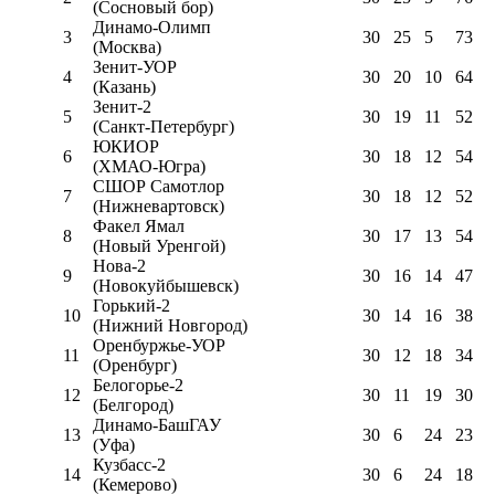
(Сосновый бор)
Динамо-Олимп
3
30
25
5
73
(Москва)
Зенит-УОР
4
30
20
10
64
(Казань)
Зенит-2
5
30
19
11
52
(Санкт-Петербург)
ЮКИОР
6
30
18
12
54
(ХМАО-Югра)
СШОР Самотлор
7
30
18
12
52
(Нижневартовск)
Факел Ямал
8
30
17
13
54
(Новый Уренгой)
Нова-2
9
30
16
14
47
(Новокуйбышевск)
Горький-2
10
30
14
16
38
(Нижний Новгород)
Оренбуржье-УОР
11
30
12
18
34
(Оренбург)
Белогорье-2
12
30
11
19
30
(Белгород)
Динамо-БашГАУ
13
30
6
24
23
(Уфа)
Кузбасс-2
14
30
6
24
18
(Кемерово)