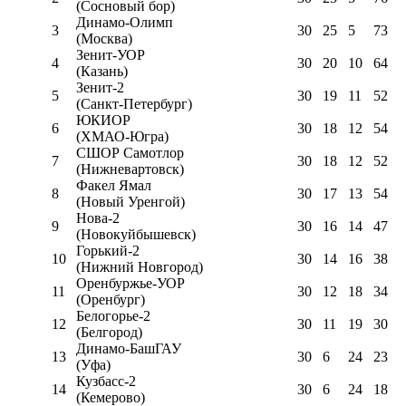
(Сосновый бор)
Динамо-Олимп
3
30
25
5
73
(Москва)
Зенит-УОР
4
30
20
10
64
(Казань)
Зенит-2
5
30
19
11
52
(Санкт-Петербург)
ЮКИОР
6
30
18
12
54
(ХМАО-Югра)
СШОР Самотлор
7
30
18
12
52
(Нижневартовск)
Факел Ямал
8
30
17
13
54
(Новый Уренгой)
Нова-2
9
30
16
14
47
(Новокуйбышевск)
Горький-2
10
30
14
16
38
(Нижний Новгород)
Оренбуржье-УОР
11
30
12
18
34
(Оренбург)
Белогорье-2
12
30
11
19
30
(Белгород)
Динамо-БашГАУ
13
30
6
24
23
(Уфа)
Кузбасс-2
14
30
6
24
18
(Кемерово)