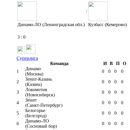
:
Динамо-ЛО (Ленинградская обл.)
Кузбасс (Кемерово)
3
:
0
Суперлига
Команда
И
В
П
О
Динамо
1
0
0
0
0
(Москва)
Зенит-Казань
2
0
0
0
0
(Казань)
Локомотив
3
0
0
0
0
(Новосибирск)
Зенит
4
0
0
0
0
(Санкт-Петербург)
Белогорье
5
0
0
0
0
(Белгород)
Динамо-ЛО
6
0
0
0
0
(Сосновый бор)