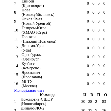
Енисей
7
0
0
0
0
(Красноярск)
Нова
8
0
0
0
0
(Новокуйбышевск)
Факел Ямал
9
0
0
0
0
(Новый Уренгой)
Газпром-Югра
10
0
0
0
0
(ХМАО-Югра)
Горький
11
0
0
0
0
(Нижний Новгород)
Динамо-Урал
12
0
0
0
0
(Уфа)
Оренбуржье
13
0
0
0
0
(Оренбург)
Кузбасс
14
0
0
0
0
(Кемерово)
Ярославич
15
0
0
0
0
(Ярославль)
МГТУ
16
0
0
0
0
(Москва)
Молодёжная лига
Команда
И
В
П
О
Локомотив-CШОР
1
30
28
2
83
(Новосибирск)
Динамо-ЛО-2
2
30
25
5
76