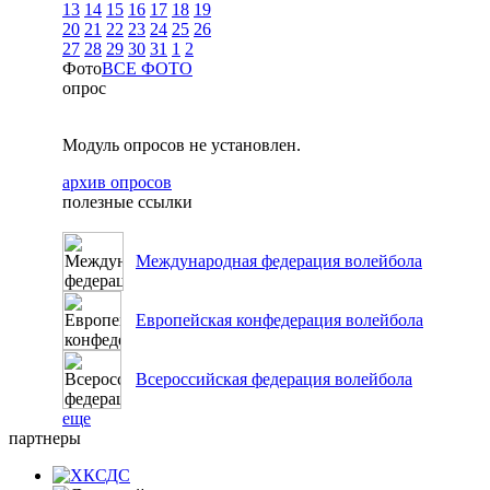
13
14
15
16
17
18
19
20
21
22
23
24
25
26
27
28
29
30
31
1
2
Фото
ВСЕ ФОТО
опрос
Модуль опросов не установлен.
архив опросов
полезные ссылки
Международная федерация волейбола
Европейская конфедерация волейбола
Всероссийская федерация волейбола
еще
партнеры