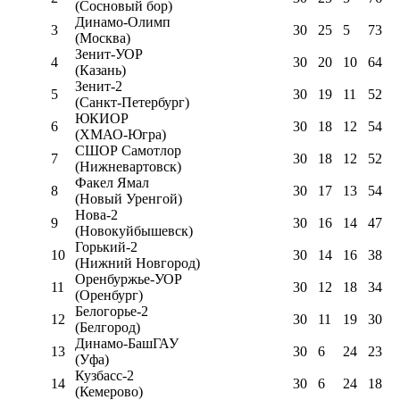
(Сосновый бор)
Динамо-Олимп
3
30
25
5
73
(Москва)
Зенит-УОР
4
30
20
10
64
(Казань)
Зенит-2
5
30
19
11
52
(Санкт-Петербург)
ЮКИОР
6
30
18
12
54
(ХМАО-Югра)
СШОР Самотлор
7
30
18
12
52
(Нижневартовск)
Факел Ямал
8
30
17
13
54
(Новый Уренгой)
Нова-2
9
30
16
14
47
(Новокуйбышевск)
Горький-2
10
30
14
16
38
(Нижний Новгород)
Оренбуржье-УОР
11
30
12
18
34
(Оренбург)
Белогорье-2
12
30
11
19
30
(Белгород)
Динамо-БашГАУ
13
30
6
24
23
(Уфа)
Кузбасс-2
14
30
6
24
18
(Кемерово)