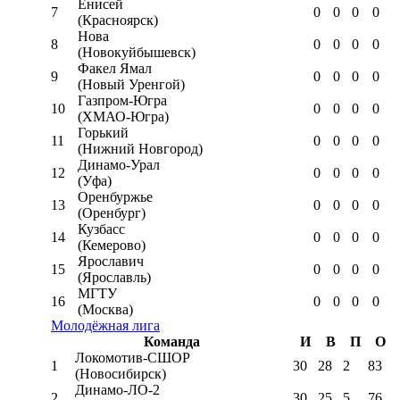
Енисей
7
0
0
0
0
(Красноярск)
Нова
8
0
0
0
0
(Новокуйбышевск)
Факел Ямал
9
0
0
0
0
(Новый Уренгой)
Газпром-Югра
10
0
0
0
0
(ХМАО-Югра)
Горький
11
0
0
0
0
(Нижний Новгород)
Динамо-Урал
12
0
0
0
0
(Уфа)
Оренбуржье
13
0
0
0
0
(Оренбург)
Кузбасс
14
0
0
0
0
(Кемерово)
Ярославич
15
0
0
0
0
(Ярославль)
МГТУ
16
0
0
0
0
(Москва)
Молодёжная лига
Команда
И
В
П
О
Локомотив-CШОР
1
30
28
2
83
(Новосибирск)
Динамо-ЛО-2
2
30
25
5
76