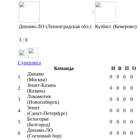
:
Динамо-ЛО (Ленинградская обл.)
Кузбасс (Кемерово)
3
:
0
Суперлига
Команда
И
В
П
О
Динамо
1
0
0
0
0
(Москва)
Зенит-Казань
2
0
0
0
0
(Казань)
Локомотив
3
0
0
0
0
(Новосибирск)
Зенит
4
0
0
0
0
(Санкт-Петербург)
Белогорье
5
0
0
0
0
(Белгород)
Динамо-ЛО
6
0
0
0
0
(Сосновый бор)