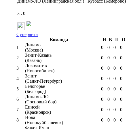
Динамо-ЛО (Ленинградская обл.)
Кузбасс (Кемерово)
3
:
0
Суперлига
Команда
И
В
П
О
Динамо
1
0
0
0
0
(Москва)
Зенит-Казань
2
0
0
0
0
(Казань)
Локомотив
3
0
0
0
0
(Новосибирск)
Зенит
4
0
0
0
0
(Санкт-Петербург)
Белогорье
5
0
0
0
0
(Белгород)
Динамо-ЛО
6
0
0
0
0
(Сосновый бор)
Енисей
7
0
0
0
0
(Красноярск)
Нова
8
0
0
0
0
(Новокуйбышевск)
Факел Ямал