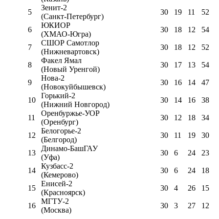
Зенит-2
5
30
19
11
52
(Санкт-Петербург)
ЮКИОР
6
30
18
12
54
(ХМАО-Югра)
СШОР Самотлор
7
30
18
12
52
(Нижневартовск)
Факел Ямал
8
30
17
13
54
(Новый Уренгой)
Нова-2
9
30
16
14
47
(Новокуйбышевск)
Горький-2
10
30
14
16
38
(Нижний Новгород)
Оренбуржье-УОР
11
30
12
18
34
(Оренбург)
Белогорье-2
12
30
11
19
30
(Белгород)
Динамо-БашГАУ
13
30
6
24
23
(Уфа)
Кузбасс-2
14
30
6
24
18
(Кемерово)
Енисей-2
15
30
4
26
15
(Красноярск)
МГТУ-2
16
30
3
27
12
(Москва)