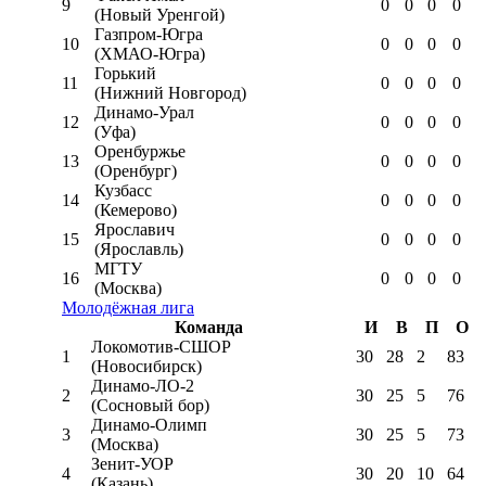
9
0
0
0
0
(Новый Уренгой)
Газпром-Югра
10
0
0
0
0
(ХМАО-Югра)
Горький
11
0
0
0
0
(Нижний Новгород)
Динамо-Урал
12
0
0
0
0
(Уфа)
Оренбуржье
13
0
0
0
0
(Оренбург)
Кузбасс
14
0
0
0
0
(Кемерово)
Ярославич
15
0
0
0
0
(Ярославль)
МГТУ
16
0
0
0
0
(Москва)
Молодёжная лига
Команда
И
В
П
О
Локомотив-CШОР
1
30
28
2
83
(Новосибирск)
Динамо-ЛО-2
2
30
25
5
76
(Сосновый бор)
Динамо-Олимп
3
30
25
5
73
(Москва)
Зенит-УОР
4
30
20
10
64
(Казань)