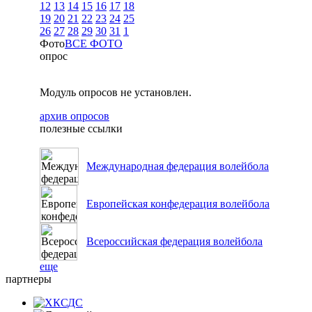
12
13
14
15
16
17
18
19
20
21
22
23
24
25
26
27
28
29
30
31
1
Фото
ВСЕ ФОТО
опрос
Модуль опросов не установлен.
архив опросов
полезные ссылки
Международная федерация волейбола
Европейская конфедерация волейбола
Всероссийская федерация волейбола
еще
партнеры